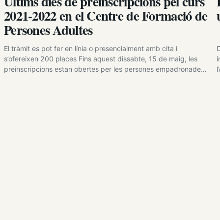
Últims dies de preinscripcions pel curs
2021-2022 en el Centre de Formació de
Persones Adultes
El tràmit es pot fer en línia o presencialment amb cita i
D
s’ofereixen 200 places Fins aquest dissabte, 15 de maig, les
i
preinscripcions estan obertes per les persones empadronades
l
en el municipi majors de 16 anys i, excepcionalment, per a
l
persones no empadronades que s’han format en el centre els
a
darrers anys. Preferentment, s’han de tramitar en…