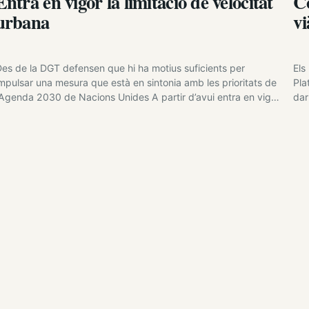
Entra en vigor la limitació de velocitat
Co
urbana
vi
es de la DGT defensen que hi ha motius suficients per
Els
mpulsar una mesura que està en sintonia amb les prioritats de
Pla
’Agenda 2030 de Nacions Unides A partir d’avui entra en vigor
dar
a modificació del Reglament General de Circulació que redueix
xar
 30 km/h la velocitat en vies urbanes en els carrers d’un
con
únic…
Esp