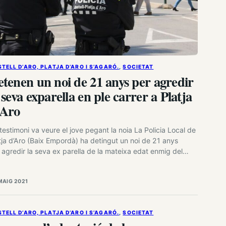
TELL D’ARO, PLATJA D’ARO I S’AGARÓ.
, 
SOCIETAT
tenen un noi de 21 anys per agredir
 seva exparella en ple carrer a Platja
’Aro
testimoni va veure el jove pegant la noia La Policia Local de
tja d’Aro (Baix Empordà) ha detingut un noi de 21 anys
 agredir la seva ex parella de la mateixa edat enmig del
rer. Els fets van passar la matinada de dissabte a
menge. La policia va rebre l’avís poc després d’un quart de
MAIG 2021
s de la matinada.…
TELL D’ARO, PLATJA D’ARO I S’AGARÓ.
, 
SOCIETAT