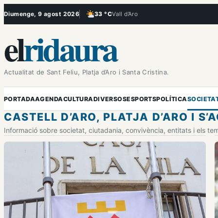
Vés
Diumenge, 9 agost 2026
33 °C
Vall d’Aro
, Poc ennuvolat
al
el
ridaura
contingut
Actualitat de Sant Feliu, Platja d’Aro i Santa Cristina.
PORTADA
AGENDA
CULTURA
DIVERSOS
ESPORTS
POLÍTICA
SOCIETA
CASTELL D’ARO, PLATJA D’ARO I S’
Informació sobre societat, ciutadania, convivència, entitats i els te