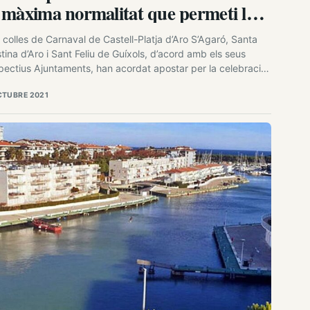
 màxima normalitat que permeti la
tuació sanitària»
 colles de Carnaval de Castell-Platja d’Aro S’Agaró, Santa
stina d’Aro i Sant Feliu de Guíxols, d’acord amb els seus
pectius Ajuntaments, han acordat apostar per la celebració
 Carnaval 2022 “amb les màximes expectatives” i mirant de
CTUBRE 2021
uperar la “màxima normalitat possible”, sempre observant
 normatives sanitàries que hi hagi vigents. La idea
namental…