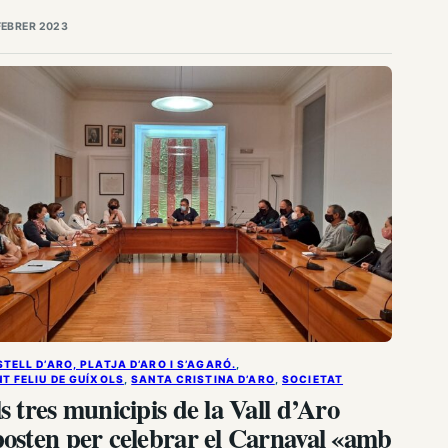
menge 5 de març no pots faltar a la cita…
FEBRER 2023
TELL D’ARO, PLATJA D’ARO I S’AGARÓ.
, 
T FELIU DE GUÍXOLS
, 
SANTA CRISTINA D’ARO
, 
SOCIETAT
s tres municipis de la Vall d’Aro
osten per celebrar el Carnaval «amb