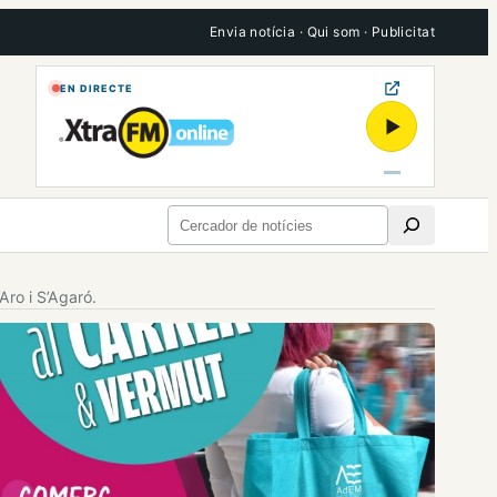
Envia notícia
·
Qui som
·
Publicitat
EN DIRECTE
▶
Cerca
Aro i S’Agaró.