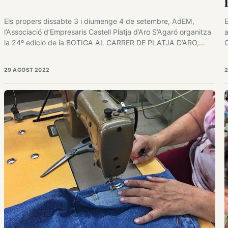
Els propers dissabte 3 i diumenge 4 de setembre, AdEM,
E
l’Associació d’Empresaris Castell Platja d’Aro S’Agaró organitza
a
la 24º edició de la BOTIGA AL CARRER DE PLATJA D’ARO,
C
amb el suport de l’Ajuntament i la Generalitat de Catalunya. Tot
v
un cap de setmana per fer LES TEVES MILLORS COMPRES,
N
29 AGOST 2022
2
tastar la variada GASTRONOMÍA, i gaudir…