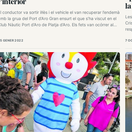
l’interior
la
si
l conductor va sortir il·lès i el vehicle el van recuperar l’endemà
Les
mb la grua del Port d’Aro Gran ensurt el que s’ha viscut en el
Cri
lub Nàutic Port d’Aro de Platja d’Aro. Els fets van ocórrer al
res
espre. Un dels vehicles del servei de control portuari del Club
del
àutic va anar a parar al fons de…
5 GENER 2022
7 O
rec
les
fo