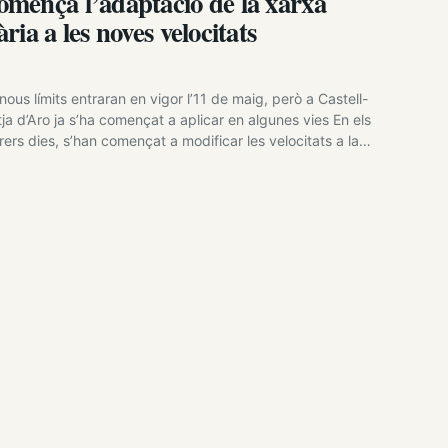
mença l’adaptació de la xarxa
ària a les noves velocitats
 nous límits entraran en vigor l’11 de maig, però a Castell-
tja d’Aro ja s’ha començat a aplicar en algunes vies En els
rers dies, s’han començat a modificar les velocitats a la
xa viària local per adaptar-la a la nova normativa
sensuada entre la Direcció General de Trànsit i la Federació
anyola de Municipis i Províncies.…