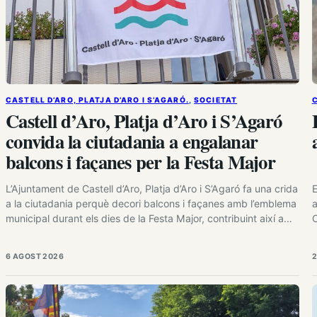
CASTELL D’ARO, PLATJA D’ARO I S’AGARÓ.
, 
SOCIETAT
C
Castell d’Aro, Platja d’Aro i S’Agaró
convida la ciutadania a engalanar
balcons i façanes per la Festa Major
L’Ajuntament de Castell d’Aro, Platja d’Aro i S’Agaró fa una crida
E
a la ciutadania perquè decori balcons i façanes amb l’emblema
a
municipal durant els dies de la Festa Major, contribuint així a
C
donar un ambient festiu als carrers del municipi. Les persones
p
interessades poden recollir gratuïtament la bandera els dies 6,
s
6 AGOST 2026
2
7, 10 i 11…
p