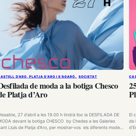
ASTELL D’ARO, PLATJA D’ARO I S’AGARÓ.
, 
SOCIETAT
CAS
Desfilada de moda a la botiga Chesco
25
de Platja d’Aro
Pl
issabte, 27 d’abril a les 19.00 h tindrà lloc la DESFILADA DE
El 
ODA devant la botiga CHESCO by Chedes a les Galeries
de 
ant Lluís de Platja d’Aro, per mostrar-vos els diferents models
d’E
 estils que us proposen per els esdeveniments d’aquesta
Pla