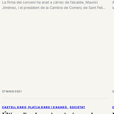
La firma del conveni ha anat a càrrec de l’alcalde, Maurici
A
Jiménez, i el president de la Cambra de Comerç de Sant Feliu,
s
Eduard Bosch. També han estat presents a l’acte el regidor de
d
Joventut, Pedro Torres; i el president de la comissió de
p
comerç…
27 MAIG 2021
2
CASTELL D’ARO, PLATJA D’ARO I S’AGARÓ.
, 
SOCIETAT
C