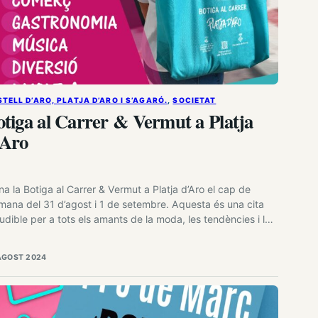
TELL D’ARO, PLATJA D’ARO I S’AGARÓ.
, 
SOCIETAT
tiga al Carrer & Vermut a Platja
’Aro
na la Botiga al Carrer & Vermut a Platja d’Aro el cap de
mana del 31 d’agost i 1 de setembre. Aquesta és una cita
ludible per a tots els amants de la moda, les tendències i les
es ofertes. Durant aquestes jornades, una vuitantena de
erços i establiments convertiran el centre de la població…
AGOST 2024