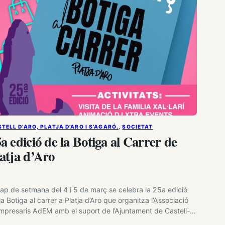
TELL D’ARO, PLATJA D’ARO I S’AGARÓ.
, 
SOCIETAT
a edició de la Botiga al Carrer de
atja d’Aro
cap de setmana del 4 i 5 de març se celebra la 25a edició
la Botiga al carrer a Platja d’Aro que organitza l’Associació
mpresaris AdEM amb el suport de l’Ajuntament de Castell-
tja d’Aro i la Generalitat de Catalunya. El dissabte 4 i