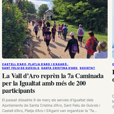
CASTELL D’ARO, PLATJA D’ARO I S’AGARÓ.
, 
C
SANT FELIU DE GUÍXOLS
, 
SANTA CRISTINA D’ARO
, 
SOCIETAT
La Vall d’Aro reprèn la 7a Caminada
per la Igualtat amb més de 200
participants
D
El passat dissabte 9 de març els serveis d’Igualtat dels
M
Ajuntaments de Santa Cristina d’Aro, Sant Feliu de Guíxols i
S
Castell d’Aro, Platja d’Aro i S’Agaró van organitzar la “7a
i