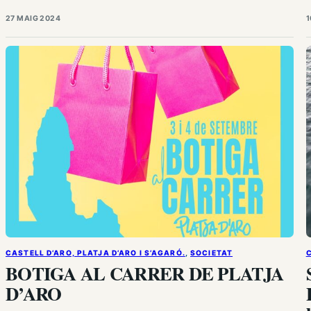
caminada per la igualtat”, però es va anul·lar per causes
t
27 MAIG 2024
1
meteorològiques. Avui, commemorant el Dia Internacional
d
d’Acció per a la salut de les Dones, s’ha pogut…
CASTELL D’ARO, PLATJA D’ARO I S’AGARÓ.
, 
SOCIETAT
C
BOTIGA AL CARRER DE PLATJA
D’ARO