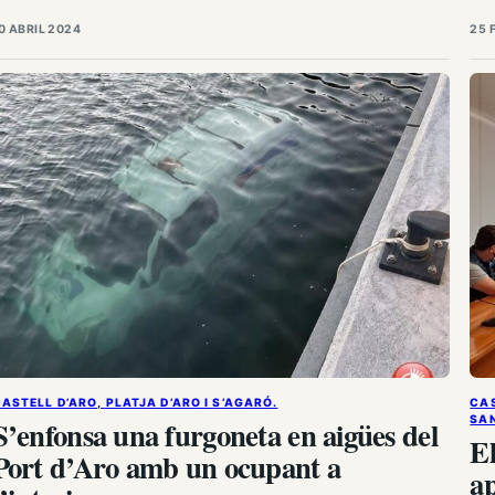
emporada. Aquesta desfilada es fa en motiu del 30 Aniversari
diu
0 ABRIL 2024
25 
e l’Associació Gironina de…
ASTELL D’ARO, PLATJA D’ARO I S’AGARÓ.
CAS
SAN
S’enfonsa una furgoneta en aigües del
El
Port d’Aro amb un ocupant a
ap