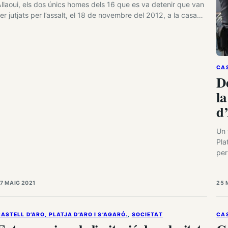
llaoui, els dos únics homes dels 16 que es va detenir que van
er jutjats per l’assalt, el 18 de novembre del 2012, a la casa
e Platja d’Aro que va costar la vida a l’hoteler Jordi Comas,
resident de la patronal gironina. Gjeloshi i Allaoui…
CAS
De
la
d
Un 
Pla
per
car
diu
7 MAIG 2021
25 
due
ASTELL D’ARO, PLATJA D’ARO I S’AGARÓ.
, 
SOCIETAT
CAS