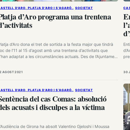
ASTELL D’ARO, PLATJA D’ARO I S’AGARÓ.
, 
SOCIETAT
CAS
Platja d’Aro programa una trentena
En
d’activitats
l’
d
latja d’Aro dona el tret de sortida a la festa major que tindrà
Ent
loc de l’11 al 15 d’agost amb una trentena d’activitats que
d’A
’han adaptat a les circumstàncies actuals. Des de l’Ajuntament
pre
’ha fet un esforç per mantenir una programació festiva de
de 
ivell, però s’han hagut d’adoptar una sèrie de mesures per
gen
2 AGOST 2021
30 
oder complir…
tèc
ASTELL D’ARO, PLATJA D’ARO I S’AGARÓ.
, 
SOCIETAT
Sentència del cas Comas: absolució
dels acusats i disculpes a la víctima
’Audiència de Girona ha absolt Valentino Gjeloshi i Moussa