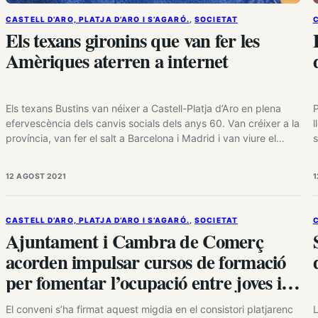
CASTELL D’ARO, PLATJA D’ARO I S’AGARÓ.
, 
SOCIETAT
C
Els texans gironins que van fer les
Amèriques aterren a internet
Els texans Bustins van néixer a Castell-Platja d’Aro en plena
P
efervescència dels canvis socials dels anys 60. Van créixer a la
l
província, van fer el salt a Barcelona i Madrid i van viure el
s
somni americà amb una botiga al 7373 de l’avinguda Melrose
s
de Los Ángeles. Després va venir el declivi, imposat per la…
n
12 AGOST 2021
1
p
CASTELL D’ARO, PLATJA D’ARO I S’AGARÓ.
, 
SOCIETAT
C
Ajuntament i Cambra de Comerç
acorden impulsar cursos de formació
per fomentar l’ocupació entre joves i
majors de 45 anys
El conveni s’ha firmat aquest migdia en el consistori platjarenc
L