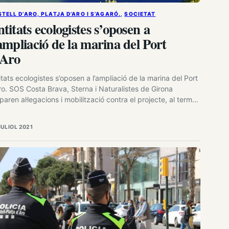
TELL D’ARO, PLATJA D’ARO I S’AGARÓ.
, 
SOCIETAT
titats ecologistes s’oposen a
ampliació de la marina del Port
’Aro
itats ecologistes s’oposen a l’ampliació de la marina del Port
ro. SOS Costa Brava, Sterna i Naturalistes de Girona
paren al·legacions i mobilització contra el projecte, al terme
Platja d’Aro. Els ecologistes assenyalen que la direcció
eral de Transports i Mobilitat de la Generalitat va aprovar
JULIOL 2021
nicament el projecte constructiu de la fase 2…