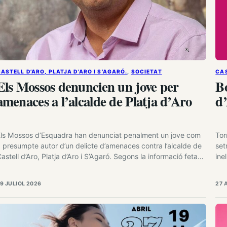
ASTELL D’ARO, PLATJA D’ARO I S’AGARÓ.
, 
SOCIETAT
CAS
Els Mossos denuncien un jove per
Bo
amenaces a l’alcalde de Platja d’Aro
d
ls Mossos d’Esquadra han denunciat penalment un jove com
Tor
 presumpte autor d’un delicte d’amenaces contra l’alcalde de
set
astell d’Aro, Platja d’Aro i S’Agaró. Segons la informació feta
ine
ública, les amenaces s’haurien difós a través d’una xarxa
bon
ocial, fet que va motivar l’obertura d’una investigació policial
com
9 JULIOL 2026
27 
er identificar-ne l’autor. La investigació ha permès localitzar
el…