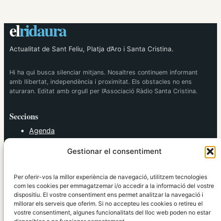
el
ridaura
Actualitat de Sant Feliu, Platja d’Aro i Santa Cristina.
Hi ha qui busca silenciar mitjans. Nosaltres continuem informant
amb llibertat, independència i proximitat. Els obstacles no ens
aturaran. Editat amb orgull per l’Associació Ràdio Santa Cristina.
Seccions
Agenda
Cultura
Gestionar el consentiment
Diversos
Esports
Política
Per oferir-vos la millor experiència de navegació, utilitzem tecnologies
Societat
com les cookies per emmagatzemar i/o accedir a la informació del vostre
dispositiu. El vostre consentiment ens permet analitzar la navegació i
Tendències
millorar els serveis que oferim. Si no accepteu les cookies o retireu el
vostre consentiment, algunes funcionalitats del lloc web poden no estar