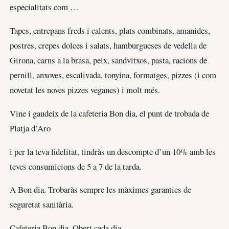
especialitats com …
Tapes, entrepans freds i calents, plats combinats, amanides,
postres, crepes dolces i salats, hamburgueses de vedella de
Girona, carns a la brasa, peix, sandvitxos, pasta, racions de
pernill, anxoves, escalivada, tonyina, formatges, pizzes (i com
novetat les noves pizzes veganes) i molt més.
Vine i gaudeix de la cafeteria Bon dia, el punt de trobada de
Platja d’Aro
i per la teva fidelitat, tindràs un descompte d’un 10% amb les
teves consumicions de 5 a 7 de la tarda.
A Bon dia. Trobaràs sempre les màximes garanties de
seguretat sanitària.
Cafeteria Bon dia. Obert cada dia