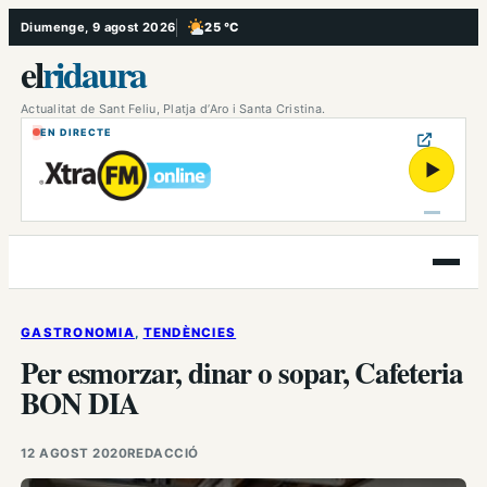
Vés
Diumenge, 9 agost 2026
25 °C
, Poc ennuvolat
al
el
ridaura
contingut
Actualitat de Sant Feliu, Platja d’Aro i Santa Cristina.
EN DIRECTE
▶
Obre
el
menú
GASTRONOMIA
, 
TENDÈNCIES
Per esmorzar, dinar o sopar, Cafeteria
BON DIA
12 AGOST 2020
REDACCIÓ