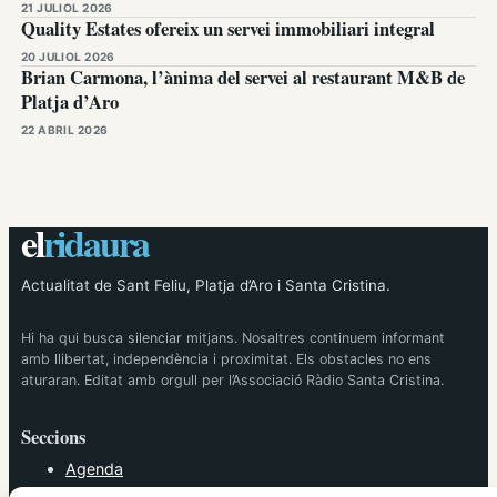
21 JULIOL 2026
Quality Estates ofereix un servei immobiliari integral
20 JULIOL 2026
Brian Carmona, l’ànima del servei al restaurant M&B de
Platja d’Aro
22 ABRIL 2026
el
ridaura
Actualitat de Sant Feliu, Platja d’Aro i Santa Cristina.
Hi ha qui busca silenciar mitjans. Nosaltres continuem informant
amb llibertat, independència i proximitat. Els obstacles no ens
aturaran. Editat amb orgull per l’Associació Ràdio Santa Cristina.
Seccions
Agenda
Cultura