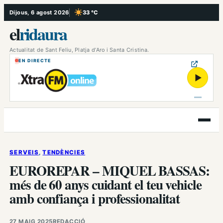
Vés
Dijous, 6 agost 2026
33 °C
, Cel serè
al
el
ridaura
contingut
Actualitat de Sant Feliu, Platja d’Aro i Santa Cristina.
EN DIRECTE
▶
Obre
el
menú
SERVEIS
, 
TENDÈNCIES
EUROREPAR – MIQUEL BASSAS:
més de 60 anys cuidant el teu vehicle
amb confiança i professionalitat
27 MAIG 2025
REDACCIÓ