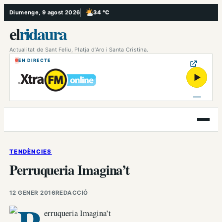
Vés
Diumenge, 9 agost 2026
34 °C
, Poc ennuvolat
al
el
ridaura
contingut
Actualitat de Sant Feliu, Platja d’Aro i Santa Cristina.
EN DIRECTE
▶
Obre
el
menú
TENDÈNCIES
Perruqueria Imagina’t
12 GENER 2016
REDACCIÓ