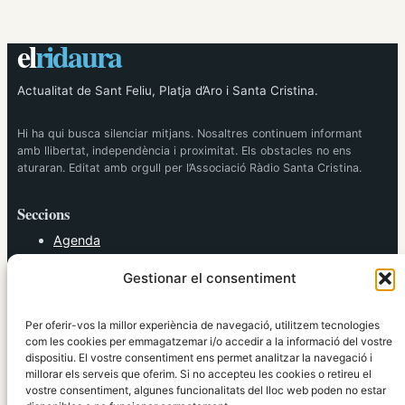
el
ridaura
Actualitat de Sant Feliu, Platja d’Aro i Santa Cristina.
Hi ha qui busca silenciar mitjans. Nosaltres continuem informant
amb llibertat, independència i proximitat. Els obstacles no ens
aturaran. Editat amb orgull per l’Associació Ràdio Santa Cristina.
Seccions
Agenda
Cultura
Gestionar el consentiment
Diversos
Esports
Política
Per oferir-vos la millor experiència de navegació, utilitzem tecnologies
Societat
com les cookies per emmagatzemar i/o accedir a la informació del vostre
dispositiu. El vostre consentiment ens permet analitzar la navegació i
Tendències
millorar els serveis que oferim. Si no accepteu les cookies o retireu el
vostre consentiment, algunes funcionalitats del lloc web poden no estar