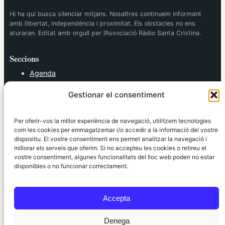
Hi ha qui busca silenciar mitjans. Nosaltres continuem informant
amb llibertat, independència i proximitat. Els obstacles no ens
aturaran. Editat amb orgull per l’Associació Ràdio Santa Cristina.
Seccions
Agenda
Cultura
Gestionar el consentiment
Diversos
Esports
Política
Per oferir-vos la millor experiència de navegació, utilitzem tecnologies
Societat
com les cookies per emmagatzemar i/o accedir a la informació del vostre
dispositiu. El vostre consentiment ens permet analitzar la navegació i
Tendències
millorar els serveis que oferim. Si no accepteu les cookies o retireu el
vostre consentiment, algunes funcionalitats del lloc web poden no estar
elRidaura.com
disponibles o no funcionar correctament.
Avís legal
Política de Privacitat
Accepta
Política de Cookies
Política Editorial
Denega