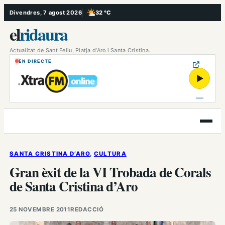
Vés
Divendres, 7 agost 2026
32 °C
, Poc ennuvolat
al
el
ridaura
contingut
Actualitat de Sant Feliu, Platja d’Aro i Santa Cristina.
EN DIRECTE
▶
Obre
el
menú
SANTA CRISTINA D’ARO
, 
CULTURA
Gran èxit de la VI Trobada de Corals
de Santa Cristina d’Aro
25 NOVEMBRE 2011
REDACCIÓ