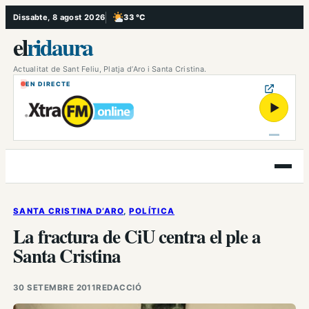
Vés
Dissabte, 8 agost 2026
33 °C
, Poc ennuvolat
al
el
ridaura
contingut
Actualitat de Sant Feliu, Platja d’Aro i Santa Cristina.
EN DIRECTE
▶
Obre
el
menú
SANTA CRISTINA D’ARO
, 
POLÍTICA
La fractura de CiU centra el ple a
Santa Cristina
30 SETEMBRE 2011
REDACCIÓ