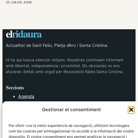
23 JULIOL 2026
el
ridaura
Actualitat de Sant Feliu, Platja d’Aro i Santa Cristina.
Hi ha qui busca silenciar mitjans. Nosaltres continuem informant
amb llibertat, independència i proximitat. Els obstacles no ens
aturaran. Editat amb orgull per l’Associació Ràdio Santa Cristina.
Seccions
Agenda
Cultura
Gestionar el consentiment
Diversos
Esports
Política
Per oferir-vos la millor experiència de navegació, utilitzem tecnologies
Societat
com les cookies per emmagatzemar i/o accedir a la informació del vostre
dispositiu. El vostre consentiment ens permet analitzar la navegació i
Tendències