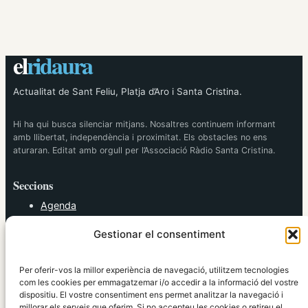
el
ridaura
Actualitat de Sant Feliu, Platja d’Aro i Santa Cristina.
Hi ha qui busca silenciar mitjans. Nosaltres continuem informant
amb llibertat, independència i proximitat. Els obstacles no ens
aturaran. Editat amb orgull per l’Associació Ràdio Santa Cristina.
Seccions
Agenda
Cultura
Gestionar el consentiment
Diversos
Esports
Política
Per oferir-vos la millor experiència de navegació, utilitzem tecnologies
Societat
com les cookies per emmagatzemar i/o accedir a la informació del vostre
dispositiu. El vostre consentiment ens permet analitzar la navegació i
Tendències
millorar els serveis que oferim. Si no accepteu les cookies o retireu el