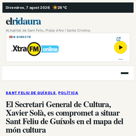
Vés
Divendres, 7 agost 2026
25 °C
, Cel serè
al
el
ridaura
contingut
Actualitat de Sant Feliu, Platja d’Aro i Santa Cristina.
EN DIRECTE
▶
Obre
el
menú
SANT FELIU DE GUÍXOLS
, 
POLÍTICA
El Secretari General de Cultura,
Xavier Solà, es compromet a situar
Sant Feliu de Guíxols en el mapa del
món cultura