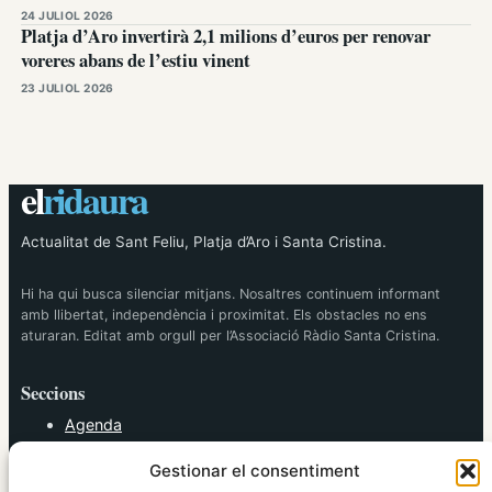
24 JULIOL 2026
Platja d’Aro invertirà 2,1 milions d’euros per renovar
voreres abans de l’estiu vinent
23 JULIOL 2026
el
ridaura
Actualitat de Sant Feliu, Platja d’Aro i Santa Cristina.
Hi ha qui busca silenciar mitjans. Nosaltres continuem informant
amb llibertat, independència i proximitat. Els obstacles no ens
aturaran. Editat amb orgull per l’Associació Ràdio Santa Cristina.
Seccions
Agenda
Cultura
Gestionar el consentiment
Diversos