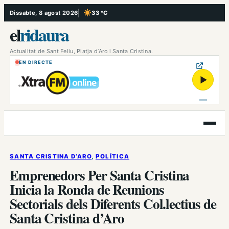
Vés
Dissabte, 8 agost 2026
33 °C
, Cel serè
al
el
ridaura
contingut
Actualitat de Sant Feliu, Platja d’Aro i Santa Cristina.
EN DIRECTE
▶
Obre
el
menú
SANTA CRISTINA D’ARO
, 
POLÍTICA
Emprenedors Per Santa Cristina
Inicia la Ronda de Reunions
Sectorials dels Diferents Col.lectius de
Santa Cristina d’Aro