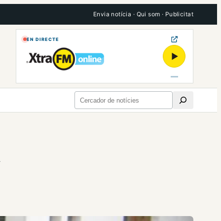
Envia notícia
·
Qui som
·
Publicitat
EN DIRECTE
▶
Cerca