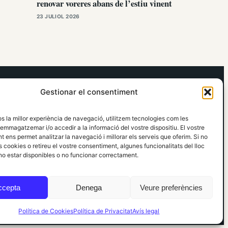
renovar voreres abans de l’estiu vinent
23 JULIOL 2026
elRidaura.com
Gestionar el consentiment
Avís legal
Política de Privacitat
os la millor experiència de navegació, utilitzem tecnologies com les
Política de Cookies
emmagatzemar i/o accedir a la informació del vostre dispositiu. El vostre
Política Editorial
 ens permet analitzar la navegació i millorar els serveis que oferim. Si no
 cookies o retireu el vostre consentiment, algunes funcionalitats del lloc
o estar disponibles o no funcionar correctament.
ccepta
Denega
Veure preferències
Política de Cookies
Política de Privacitat
Avís legal
Informació local, clara i propera ·
Accés administració