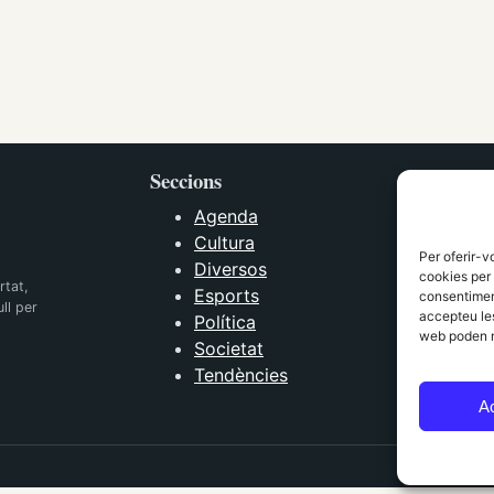
Seccions
Agenda
Cultura
Per oferir-v
Diversos
cookies per 
rtat,
Esports
consentiment
ll per
accepteu les
Política
web poden n
Societat
Tendències
A