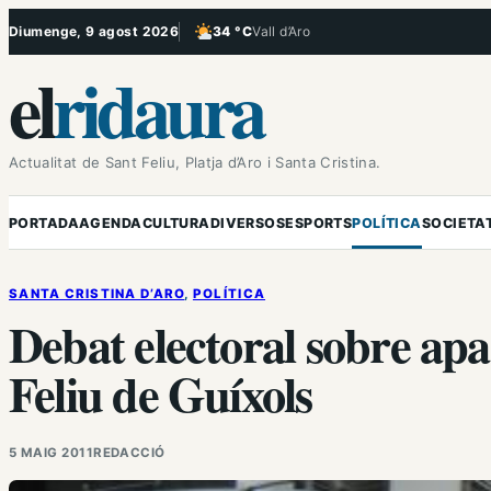
Vés
Diumenge, 9 agost 2026
34 °C
Vall d’Aro
, Poc ennuvolat
al
el
ridaura
contingut
Actualitat de Sant Feliu, Platja d’Aro i Santa Cristina.
PORTADA
AGENDA
CULTURA
DIVERSOS
ESPORTS
POLÍTICA
SOCIETA
SANTA CRISTINA D’ARO
, 
POLÍTICA
Debat electoral sobre apa
Feliu de Guíxols
5 MAIG 2011
REDACCIÓ