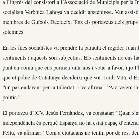
a l’ingrés del consistori a l’Associació de Municipis per la
socialista Verònica Lahoya va decidir abstenir-se. Van assisti
membres de Guíxols Decideix. Tots els portaveus dels grups 
solemnes.
En les files socialistes va prendre la paraula el regidor Juan
sentiments i aquests són subjectius. Els sentiments no ens han
punt en comú que ens permeti unir-nos i votar a favor, i jo l’
que el poble de Catalunya decideixi què vol. Jordi Vilà, d’
“un pas endavant per la llibertat” i va afirmar: “Ara veiem l
polític.”
El portaveu d’ICV, Jesús Fernàndez, va constatar: “Quan s’ar
independència és perquè Espanya no ha estat capaç d’entendr
Feliu, va afirmar: “Com a ciutadans no tenim por de res, dem