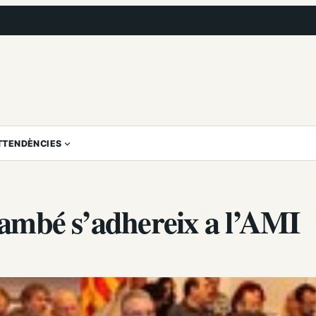
T
TENDÈNCIES
 també s’adhereix a l’AMI