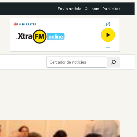
Envia notícia
·
Qui som
·
Publicitat
EN DIRECTE
▶
Cerca