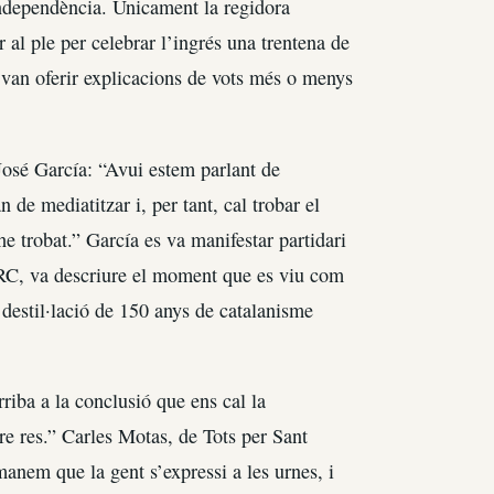
 Independència. Únicament la regidora
r al ple per celebrar l’ingrés una trentena de
van oferir explicacions de vots més o menys
 José García: “Avui estem parlant de
 de mediatitzar i, per tant, cal trobar el
he trobat.” García es va manifestar partidari
ERC, va descriure el moment que es viu com
a destil·lació de 150 anys de catalanisme
riba a la conclusió que ens cal la
e res.” Carles Motas, de Tots per Sant
anem que la gent s’expressi a les urnes, i