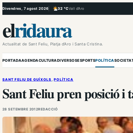
Vés
Divendres, 7 agost 2026
32 °C
Vall d’Aro
, Poc ennuvolat
al
el
ridaura
contingut
Actualitat de Sant Feliu, Platja d’Aro i Santa Cristina.
PORTADA
AGENDA
CULTURA
DIVERSOS
ESPORTS
POLÍTICA
SOCIETA
SANT FELIU DE GUÍXOLS
, 
POLÍTICA
Sant Feliu pren posició i
28 SETEMBRE 2012
REDACCIÓ