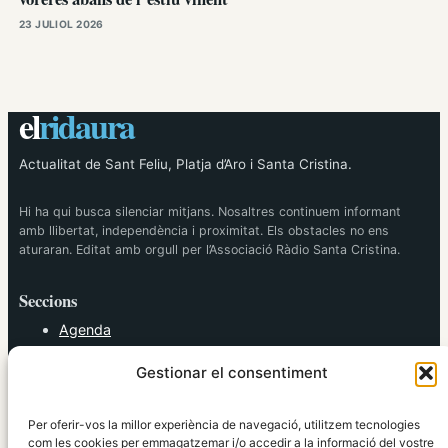
23 JULIOL 2026
el
ridaura
Actualitat de Sant Feliu, Platja d’Aro i Santa Cristina.
Hi ha qui busca silenciar mitjans. Nosaltres continuem informant
amb llibertat, independència i proximitat. Els obstacles no ens
aturaran. Editat amb orgull per l’Associació Ràdio Santa Cristina.
Seccions
Agenda
Cultura
Gestionar el consentiment
Diversos
Esports
Política
Per oferir-vos la millor experiència de navegació, utilitzem tecnologies
Societat
com les cookies per emmagatzemar i/o accedir a la informació del vostre