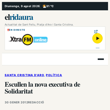
Vés
Diumenge, 9 agost 2026
31 °C
, Poc ennuvolat
al
el
ridaura
contingut
Actualitat de Sant Feliu, Platja d’Aro i Santa Cristina.
EN DIRECTE
▶
Obre
el
menú
SANTA CRISTINA D’ARO
, 
POLÍTICA
Escullen la nova executiva de
Solidaritat
30 GENER 2012
REDACCIÓ