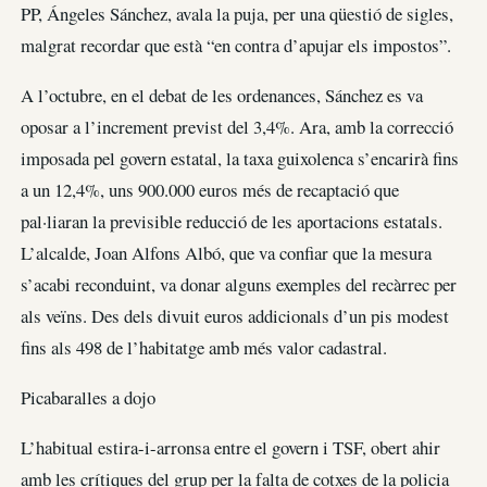
PP, Ángeles Sánchez, avala la puja, per una qüestió de sigles,
malgrat recordar que està “en contra d’apujar els impostos”.
A l’octubre, en el debat de les ordenances, Sánchez es va
oposar a l’increment previst del 3,4%. Ara, amb la correcció
imposada pel govern estatal, la taxa guixolenca s’encarirà fins
a un 12,4%, uns 900.000 euros més de recaptació que
pal·liaran la previsible reducció de les aportacions estatals.
L’alcalde, Joan Alfons Albó, que va confiar que la mesura
s’acabi reconduint, va donar alguns exemples del recàrrec per
als veïns. Des dels divuit euros addicionals d’un pis modest
fins als 498 de l’habitatge amb més valor cadastral.
Picabaralles a dojo
L’habitual estira-i-arronsa entre el govern i TSF, obert ahir
amb les crítiques del grup per la falta de cotxes de la policia