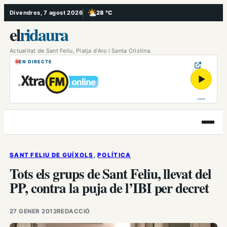
Vés
Divendres, 7 agost 2026
28 °C
, Poc ennuvolat
al
el
ridaura
contingut
Actualitat de Sant Feliu, Platja d’Aro i Santa Cristina.
EN DIRECTE
▶
Obre
el
menú
SANT FELIU DE GUÍXOLS
, 
POLÍTICA
Tots els grups de Sant Feliu, llevat del
PP, contra la puja de l’IBI per decret
27 GENER 2012
REDACCIÓ