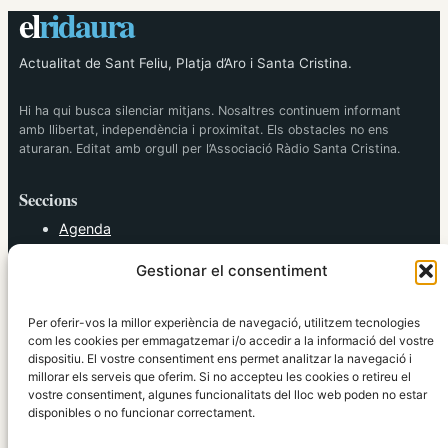
el
ridaura
Actualitat de Sant Feliu, Platja d’Aro i Santa Cristina.
Hi ha qui busca silenciar mitjans. Nosaltres continuem informant
amb llibertat, independència i proximitat. Els obstacles no ens
aturaran. Editat amb orgull per l’Associació Ràdio Santa Cristina.
Seccions
Agenda
Cultura
Gestionar el consentiment
Diversos
Esports
Política
Per oferir-vos la millor experiència de navegació, utilitzem tecnologies
Societat
com les cookies per emmagatzemar i/o accedir a la informació del vostre
dispositiu. El vostre consentiment ens permet analitzar la navegació i
Tendències
millorar els serveis que oferim. Si no accepteu les cookies o retireu el
vostre consentiment, algunes funcionalitats del lloc web poden no estar
elRidaura.com
disponibles o no funcionar correctament.
Avís legal