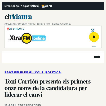
Vés
Divendres, 7 agost 2026
31 °C
, Poc ennuvolat
al
el
ridaura
contingut
Actualitat de Sant Feliu, Platja d’Aro i Santa Cristina.
EN DIRECTE
▶
Obre
el
menú
SANT FELIU DE GUÍXOLS
, 
POLÍTICA
Toni Carrión presenta els primers
onze noms de la candidatura per
liderar el canvi
11 ABRIL 2023
REDACCIÓ