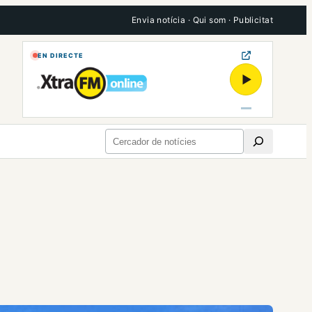
Envia notícia
·
Qui som
·
Publicitat
EN DIRECTE
▶
Cerca