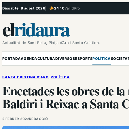
Vés
Dissabte, 8 agost 2026
24 °C
Vall d’Aro
, Cel serè
al
el
ridaura
contingut
Actualitat de Sant Feliu, Platja d’Aro i Santa Cristina.
PORTADA
AGENDA
CULTURA
DIVERSOS
ESPORTS
POLÍTICA
SOCIETA
SANTA CRISTINA D’ARO
, 
POLÍTICA
Encetades les obres de la
Baldiri i Reixac a Santa 
2 FEBRER 2022
REDACCIÓ