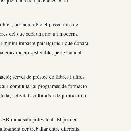
ons que tenen competències en la
obres, portada a Ple el passat mes de
bres del que serà una nova i moderna
el mínim impacte paisatgístic i que donarà
na construcció sostenible, perfec­tament
ció; servei de prés­tec de llibres i altres
local i comunitària; programes de formació
lada; activitats culturals i de promoció; i
B i una sala polivalent. El primer
uipament per treballar entre diferents