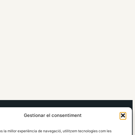
elRidaura.com
Gestionar el consentiment
Avís legal
Política de Privacitat
os la millor experiència de navegació, utilitzem tecnologies com les
Política de Cookies