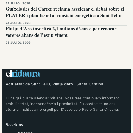
31 JULIOL 2026
Guíxols des del Carrer reclama accelerar el debat sobre el
PLATER i planificar la transició energètica a Sant Feliu
24 JULIOL 2026
Platja d’Aro invertirà 2,1 milions d’euros per renovar
voreres abans de l’estiu vinent
23 JULIOL 2026
el
ridaura
Actualitat de Sant Feliu, Platja d’Aro i Santa Cristina.
Hi ha qui busca silenciar mitjans. Nosaltres continuem informant
amb llibertat, independència i proximitat. Els obstacles no ens
aturaran. Editat amb orgull per l’Associació Ràdio Santa Cristina.
Seccions