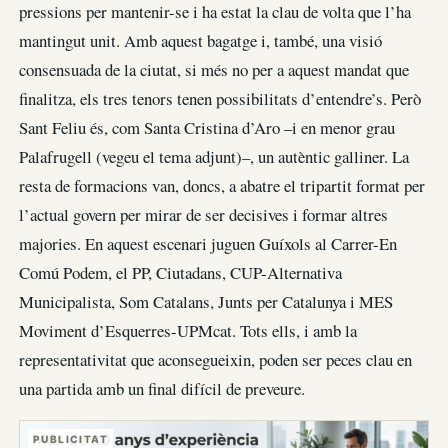
pressions per mantenir-se i ha estat la clau de volta que l’ha
mantingut unit. Amb aquest bagatge i, també, una visió
consensuada de la ciutat, si més no per a aquest mandat que
finalitza, els tres tenors tenen possibilitats d’entendre’s. Però
Sant Feliu és, com Santa Cristina d’Aro –i en menor grau
Palafrugell (vegeu el tema adjunt)–, un autèntic galliner. La
resta de formacions van, doncs, a abatre el tripartit format per
l’actual govern per mirar de ser decisives i formar altres
majories. En aquest escenari juguen Guíxols al Carrer-En
Comú Podem, el PP, Ciutadans, CUP-Alternativa
Municipalista, Som Catalans, Junts per Catalunya i MES
Moviment d’Esquerres-UPMcat. Tots ells, i amb la
representativitat que aconsegueixin, poden ser peces clau en
una partida amb un final difícil de preveure.
PUBLICITAT