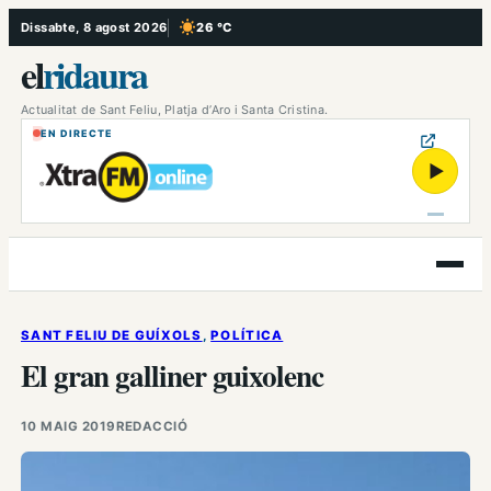
Vés
Dissabte, 8 agost 2026
26 °C
, Cel serè
al
el
ridaura
contingut
Actualitat de Sant Feliu, Platja d’Aro i Santa Cristina.
EN DIRECTE
▶
Obre
el
menú
SANT FELIU DE GUÍXOLS
, 
POLÍTICA
El gran galliner guixolenc
10 MAIG 2019
REDACCIÓ