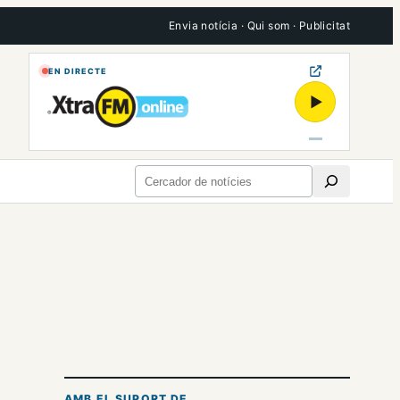
Envia notícia
·
Qui som
·
Publicitat
EN DIRECTE
▶
Cerca
AMB EL SUPORT DE