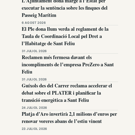
L’Ajuntament dona marge a l’Estat per
executar la sentència sobre les finques del
Passeig Marítim
6 AGOST 2026
El Ple dona llum verda al reglament de la
Taula de Coordinació Local pel Dret a
l’Habitatge de Sant Feliu
31 JULIOL 2026
Reclamen més fermesa davant els
incompliments de l’empresa PreZero a Sant
Feliu
31 JULIOL 2026
Guíxols des del Carrer reclama accelerar el
debat sobre el PLATER i planificar la
transició energètica a Sant Feliu
24 JULIOL 2026
Platja d’Aro invertirà 2,1 milions d’euros per
renovar voreres abans de l’estiu vinent
23 JULIOL 2026