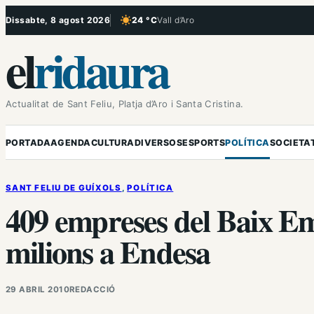
Vés
Dissabte, 8 agost 2026
24 °C
Vall d’Aro
, Cel serè
al
el
ridaura
contingut
Actualitat de Sant Feliu, Platja d’Aro i Santa Cristina.
PORTADA
AGENDA
CULTURA
DIVERSOS
ESPORTS
POLÍTICA
SOCIETA
SANT FELIU DE GUÍXOLS
, 
POLÍTICA
409 empreses del Baix E
milions a Endesa
29 ABRIL 2010
REDACCIÓ