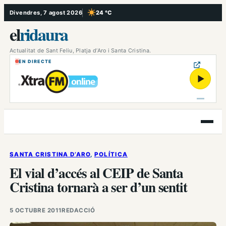
Vés
Divendres, 7 agost 2026
24 °C
, Cel serè
al
el
ridaura
contingut
Actualitat de Sant Feliu, Platja d’Aro i Santa Cristina.
EN DIRECTE
▶
Obre
el
menú
SANTA CRISTINA D’ARO
, 
POLÍTICA
El vial d’accés al CEIP de Santa
Cristina tornarà a ser d’un sentit
5 OCTUBRE 2011
REDACCIÓ