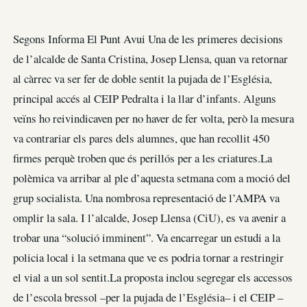
Segons Informa El Punt Avui Una de les primeres decisions
de l’alcalde de Santa Cristina, Josep Llensa, quan va retornar
al càrrec va ser fer de doble sentit la pujada de l’Església,
principal accés al CEIP Pedralta i la llar d’infants. Alguns
veïns ho reivindicaven per no haver de fer volta, però la mesura
va contrariar els pares dels alumnes, que han recollit 450
firmes perquè troben que és perillós per a les criatures.La
polèmica va arribar al ple d’aquesta setmana com a moció del
grup socialista. Una nombrosa representació de l’AMPA va
omplir la sala. I l’alcalde, Josep Llensa (CiU), es va avenir a
trobar una “solució imminent”. Va encarregar un estudi a la
policia local i la setmana que ve es podria tornar a restringir
el vial a un sol sentit.La proposta inclou segregar els accessos
de l’escola bressol –per la pujada de l’Església– i el CEIP –