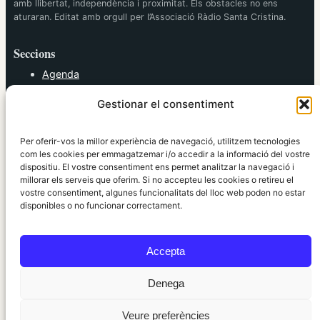
amb llibertat, independència i proximitat. Els obstacles no ens
aturaran. Editat amb orgull per l’Associació Ràdio Santa Cristina.
Seccions
Agenda
Cultura
Gestionar el consentiment
Diversos
Esports
Política
Per oferir-vos la millor experiència de navegació, utilitzem tecnologies
Societat
com les cookies per emmagatzemar i/o accedir a la informació del vostre
dispositiu. El vostre consentiment ens permet analitzar la navegació i
Tendències
millorar els serveis que oferim. Si no accepteu les cookies o retireu el
vostre consentiment, algunes funcionalitats del lloc web poden no estar
elRidaura.com
disponibles o no funcionar correctament.
Avís legal
Política de Privacitat
Accepta
Política de Cookies
Política Editorial
Denega
Veure preferències