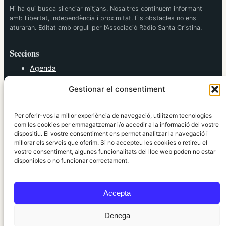
Hi ha qui busca silenciar mitjans. Nosaltres continuem informant
amb llibertat, independència i proximitat. Els obstacles no ens
aturaran. Editat amb orgull per l’Associació Ràdio Santa Cristina.
Seccions
Agenda
Cultura
Gestionar el consentiment
Diversos
Esports
Política
Per oferir-vos la millor experiència de navegació, utilitzem tecnologies
Societat
com les cookies per emmagatzemar i/o accedir a la informació del vostre
dispositiu. El vostre consentiment ens permet analitzar la navegació i
Tendències
millorar els serveis que oferim. Si no accepteu les cookies o retireu el
vostre consentiment, algunes funcionalitats del lloc web poden no estar
elRidaura.com
disponibles o no funcionar correctament.
Avís legal
Política de Privacitat
Accepta
Política de Cookies
Política Editorial
Denega