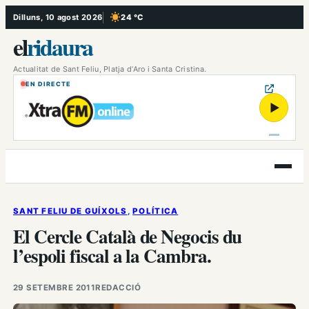
Vés
Dilluns, 10 agost 2026
24 °C
, Cel serè
al
el
ridaura
contingut
Actualitat de Sant Feliu, Platja d’Aro i Santa Cristina.
EN DIRECTE
▶
Obre
el
menú
SANT FELIU DE GUÍXOLS
, 
POLÍTICA
El Cercle Català de Negocis du
l’espoli fiscal a la Cambra.
29 SETEMBRE 2011
REDACCIÓ