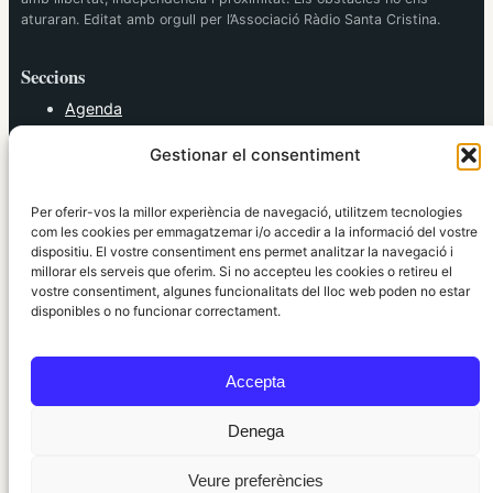
aturaran. Editat amb orgull per l’Associació Ràdio Santa Cristina.
Seccions
Agenda
Cultura
Gestionar el consentiment
Diversos
Esports
Política
Per oferir-vos la millor experiència de navegació, utilitzem tecnologies
Societat
com les cookies per emmagatzemar i/o accedir a la informació del vostre
dispositiu. El vostre consentiment ens permet analitzar la navegació i
Tendències
millorar els serveis que oferim. Si no accepteu les cookies o retireu el
vostre consentiment, algunes funcionalitats del lloc web poden no estar
elRidaura.com
disponibles o no funcionar correctament.
Avís legal
Política de Privacitat
Accepta
Política de Cookies
Política Editorial
Denega
Veure preferències