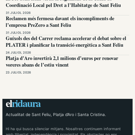
Coordinació Local pel Dret a l’Habitatge de Sant Feliu
31 JULIOL 2026
Reclamen més fermesa davant els incompliments de
l’empresa PreZero a Sant Feliu
31 JULIOL 2026
Guíxols des del Carrer reclama accelerar el debat sobre el
PLATER i planificar la transició energètica a Sant Feliu
24 JULIOL 2026
Platja d’Aro invertirà 2,1 milions d’euros per renovar
voreres abans de l’estiu vinent
23 JULIOL 2026
el
ridaura
Actualitat de Sant Feliu, Platja d’Aro i Santa Cristina.
Hi ha qui busca silenciar mitjans. Nosaltres continuem informant
amb llibertat, independència i proximitat. Els obstacles no ens