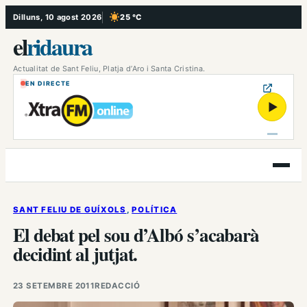
Vés
Dilluns, 10 agost 2026
25 °C
, Cel serè
al
el
ridaura
contingut
Actualitat de Sant Feliu, Platja d’Aro i Santa Cristina.
EN DIRECTE
▶
Obre
el
menú
SANT FELIU DE GUÍXOLS
, 
POLÍTICA
El debat pel sou d’Albó s’acabarà
decidint al jutjat.
23 SETEMBRE 2011
REDACCIÓ