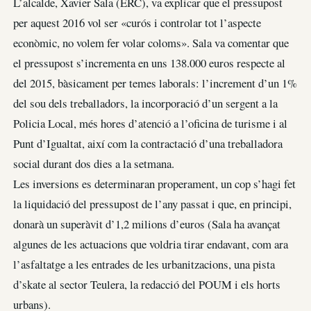
L’alcalde, Xavier Sala (ERC), va explicar que el pressupost
per aquest 2016 vol ser «curós i controlar tot l’aspecte
econòmic, no volem fer volar coloms». Sala va comentar que
el pressupost s’incrementa en uns 138.000 euros respecte al
del 2015, bàsicament per temes laborals: l’increment d’un 1%
del sou dels treballadors, la incorporació d’un sergent a la
Policia Local, més hores d’atenció a l’oficina de turisme i al
Punt d’Igualtat, així com la contractació d’una treballadora
social durant dos dies a la setmana.
Les inversions es determinaran properament, un cop s’hagi fet
la liquidació del pressupost de l’any passat i que, en principi,
donarà un superàvit d’1,2 milions d’euros (Sala ha avançat
algunes de les actuacions que voldria tirar endavant, com ara
l’asfaltatge a les entrades de les urbanitzacions, una pista
d’skate al sector Teulera, la redacció del POUM i els horts
urbans).