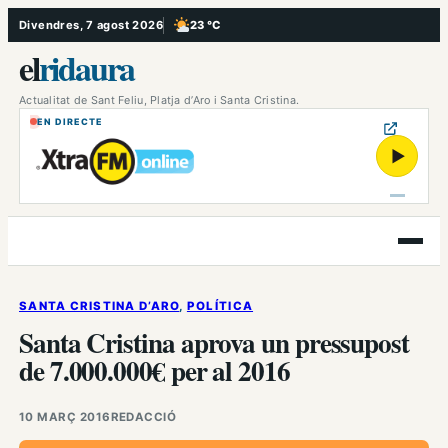
Vés
Divendres, 7 agost 2026
23 °C
, Poc ennuvolat
al
el
ridaura
contingut
Actualitat de Sant Feliu, Platja d’Aro i Santa Cristina.
EN DIRECTE
▶
Obre
el
menú
SANTA CRISTINA D’ARO
, 
POLÍTICA
Santa Cristina aprova un pressupost
de 7.000.000€ per al 2016
10 MARÇ 2016
REDACCIÓ