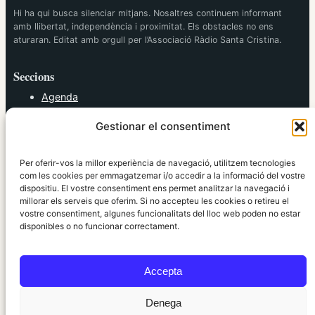
Hi ha qui busca silenciar mitjans. Nosaltres continuem informant
amb llibertat, independència i proximitat. Els obstacles no ens
aturaran. Editat amb orgull per l’Associació Ràdio Santa Cristina.
Seccions
Agenda
Cultura
Gestionar el consentiment
Diversos
Esports
Política
Per oferir-vos la millor experiència de navegació, utilitzem tecnologies
Societat
com les cookies per emmagatzemar i/o accedir a la informació del vostre
dispositiu. El vostre consentiment ens permet analitzar la navegació i
Tendències
millorar els serveis que oferim. Si no accepteu les cookies o retireu el
vostre consentiment, algunes funcionalitats del lloc web poden no estar
elRidaura.com
disponibles o no funcionar correctament.
Avís legal
Política de Privacitat
Accepta
Política de Cookies
Política Editorial
Denega