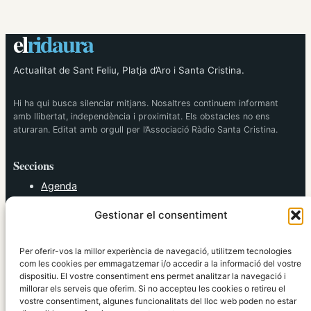
el
ridaura
Actualitat de Sant Feliu, Platja d’Aro i Santa Cristina.
Hi ha qui busca silenciar mitjans. Nosaltres continuem informant
amb llibertat, independència i proximitat. Els obstacles no ens
aturaran. Editat amb orgull per l’Associació Ràdio Santa Cristina.
Seccions
Agenda
Cultura
Gestionar el consentiment
Diversos
Esports
Política
Per oferir-vos la millor experiència de navegació, utilitzem tecnologies
Societat
com les cookies per emmagatzemar i/o accedir a la informació del vostre
dispositiu. El vostre consentiment ens permet analitzar la navegació i
Tendències
millorar els serveis que oferim. Si no accepteu les cookies o retireu el
vostre consentiment, algunes funcionalitats del lloc web poden no estar