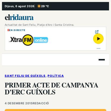
Vés
Dijous, 6 agost 2026
29 °C
, Cel serè
al
el
ridaura
contingut
Actualitat de Sant Feliu, Platja d’Aro i Santa Cristina.
EN DIRECTE
▶
Obre
el
menú
SANT FELIU DE GUÍXOLS
, 
POLÍTICA
PRIMER ACTE DE CAMPANYA
D’ERC GUÍXOLS
4 DESEMBRE 2015
REDACCIÓ