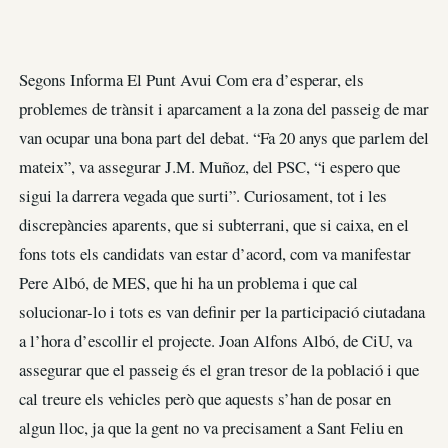
Segons Informa El Punt Avui Com era d’esperar, els
problemes de trànsit i aparcament a la zona del passeig de mar
van ocupar una bona part del debat. “Fa 20 anys que parlem del
mateix”, va assegurar J.M. Muñoz, del PSC, “i espero que
sigui la darrera vegada que surti”. Curiosament, tot i les
discrepàncies aparents, que si subterrani, que si caixa, en el
fons tots els candidats van estar d’acord, com va manifestar
Pere Albó, de MES, que hi ha un problema i que cal
solucionar-lo i tots es van definir per la participació ciutadana
a l’hora d’escollir el projecte. Joan Alfons Albó, de CiU, va
assegurar que el passeig és el gran tresor de la població i que
cal treure els vehicles però que aquests s’han de posar en
algun lloc, ja que la gent no va precisament a Sant Feliu en