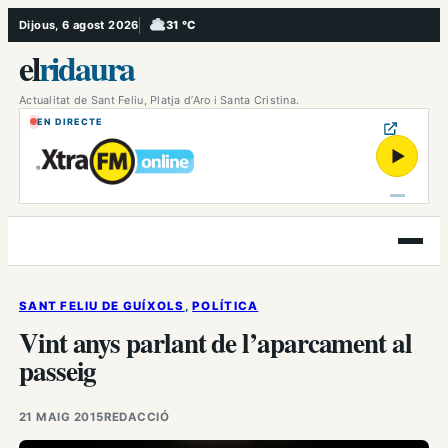
Vés
Dijous, 6 agost 2026
31 °C
, Ennuvolat
al
el
ridaura
contingut
Actualitat de Sant Feliu, Platja d’Aro i Santa Cristina.
EN DIRECTE
▶
Obre
el
menú
SANT FELIU DE GUÍXOLS
, 
POLÍTICA
Vint anys parlant de l’aparcament al
passeig
21 MAIG 2015
REDACCIÓ