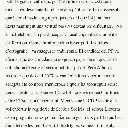
patit la gent, mentre que per l’administració ha estat una
excusa per desmantellar els serveis públics. Vila va assenyalar
que la crisi havia vingut per quedar-se i que l’Ajuntament
havia mantingut una actitud passiva davant les dificultats. “No
es pot elaborar un pla d’ocupació local copiant exactament el
de Terrassa. Com a mínim podien haver polit les faltes
d’ortografia”, va assegurar amb ironia. El candidat del PP va
afirmar que els ciutadans ja no poden pagar més i que cal la
col·laboració entre el sector públic i privat. Pere Albó va
recordar que des del 2007 es van fer esforços per mantenir
sanejats els comptes municipals i que s’ha aconseguit sense
deixar de donar cap servei bàsic tot i que els deuen 6 milions
entre l’Estat i la Generalitat. Mentre que la CUP va dir que
vol enfortir la regidoria de Serveis Socials, el senyor Lloveras
es va preguntar si es pot confiar en la gent dels partits que han
dut a terme les retallades i J. Rodríguez va insistir que als