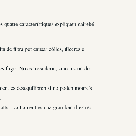
s quatre característiques expliquen gairebé
ta de fibra pot causar còlics, úlceres o
s fugir. No és tossuderia, sinó instint de
 ment es desequilibren si no poden moure’s
.
alls. L’aïllament és una gran font d’estrès.