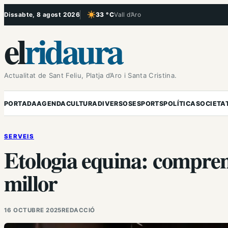
Vés
Dissabte, 8 agost 2026
33 °C
Vall d’Aro
, Cel serè
al
el
ridaura
contingut
Actualitat de Sant Feliu, Platja d’Aro i Santa Cristina.
PORTADA
AGENDA
CULTURA
DIVERSOS
ESPORTS
POLÍTICA
SOCIETA
SERVEIS
Etologia equina: comprend
millor
16 OCTUBRE 2025
REDACCIÓ