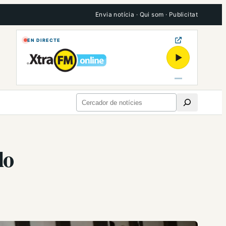
Envia notícia
·
Qui som
·
Publicitat
EN DIRECTE
▶
Cerca
lo