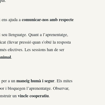
pai.
comunicar-nos amb respecte
i ens ajuda a
 seu llenguatge. Quant a l’aprenentatge,
cat (llevar pressió quan s’obté la resposta
 més efectives. Les sessions han de ser
’animal
.
maneig humà i segur
e per a un
. Els mites
por i bloquegen l’aprenentatge. Observar,
vincle cooperatiu
onstruir un
.