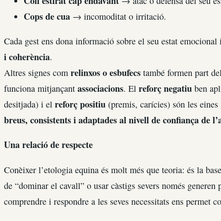
Coll estirat cap endavant
→ atac o defensa del seu es
Cops de cua
→ incomoditat o irritació.
Cada gest ens dona informació sobre el seu estat emocional 
i coherència
.
relinxos o esbufecs
Altres signes com
també formen part del
associacions
reforç negatiu
funciona mitjançant
. El
ben apli
reforç positiu
desitjada) i el
(premis, carícies) són les eines
breus, consistents i adaptades al nivell de confiança de l
Una relació de respecte
Conèixer l’etologia equina és molt més que teoria: és la bas
de “dominar el cavall” o usar càstigs severs només generen 
comprendre i respondre a les seves necessitats ens permet c