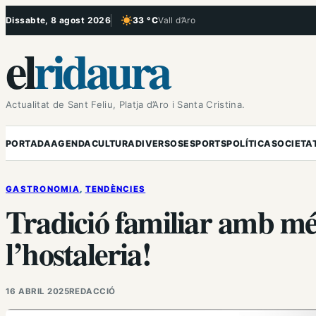
Vés
Dissabte, 8 agost 2026
33 °C
Vall d’Aro
, Cel serè
al
el
ridaura
contingut
Actualitat de Sant Feliu, Platja d’Aro i Santa Cristina.
PORTADA
AGENDA
CULTURA
DIVERSOS
ESPORTS
POLÍTICA
SOCIETA
GASTRONOMIA
, 
TENDÈNCIES
Tradició familiar amb mé
l’hostaleria!
16 ABRIL 2025
REDACCIÓ