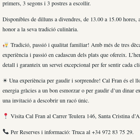
primers, 3 segons i 3 postres a escollir.
Disponibles de dilluns a divendres, de 13.00 a 15.00 hores, a
honor a la seva tradició culinària.
Tradició, passió i qualitat familiar! Amb més de tres dèc
experiència i passió en cadascun dels plats que ofereix. L’her
detall i garanteix un servei excepcional per fer sentir cada cl
☀ Una experiència per gaudir i sorprendre! Cal Fran és el l
energia gràcies a un bon esmorzar o per gaudir d’un dinar exq
una invitació a descobrir un racó únic.
Visita Cal Fran al Carrer Teulera 146, Santa Cristina d’A
Per Reserves i informació: Truca al +34 972 83 75 29.