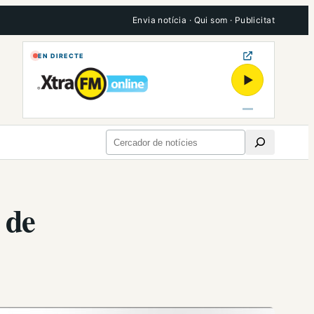
Envia notícia
·
Qui som
·
Publicitat
EN DIRECTE
▶
Cerca
 de