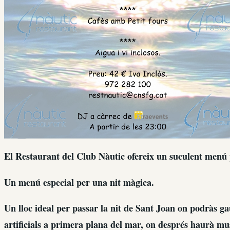
El Restaurant del Club Nàutic ofereix un suculent menú p
Un menú especial per una nit màgica.
Un lloc ideal per passar la nit de Sant Joan on podràs ga
artificials a primera plana del mar, on després haurà mus