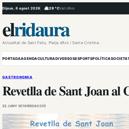
Vés
Dijous, 6 agost 2026
29 °C
Vall d’Aro
, Ennuvolat
al
el
ridaura
contingut
Actualitat de Sant Feliu, Platja d’Aro i Santa Cristina.
PORTADA
AGENDA
CULTURA
DIVERSOS
ESPORTS
POLÍTICA
SOCIETA
GASTRONOMIA
Revetlla de Sant Joan al
22 JUNY 2016
REDACCIÓ