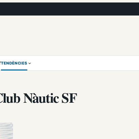
T
TENDÈNCIES
 Club Nàutic SF