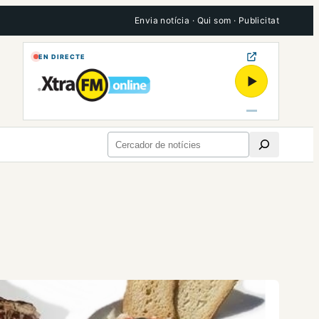
Envia notícia
·
Qui som
·
Publicitat
EN DIRECTE
▶
Cerca