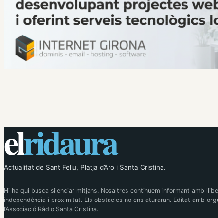
el
ridaura
Actualitat de Sant Feliu, Platja d’Aro i Santa Cristina.
Hi ha qui busca silenciar mitjans. Nosaltres continuem informant amb llibe
independència i proximitat. Els obstacles no ens aturaran. Editat amb orgu
l’Associació Ràdio Santa Cristina.