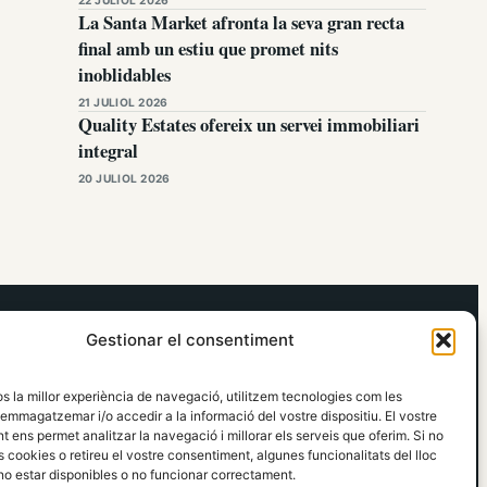
La Santa Market afronta la seva gran recta
final amb un estiu que promet nits
inoblidables
21 JULIOL 2026
Quality Estates ofereix un servei immobiliari
integral
20 JULIOL 2026
elRidaura.com
Gestionar el consentiment
Avís legal
Política de Privacitat
os la millor experiència de navegació, utilitzem tecnologies com les
Política de Cookies
emmagatzemar i/o accedir a la informació del vostre dispositiu. El vostre
Política Editorial
 ens permet analitzar la navegació i millorar els serveis que oferim. Si no
 cookies o retireu el vostre consentiment, algunes funcionalitats del lloc
o estar disponibles o no funcionar correctament.