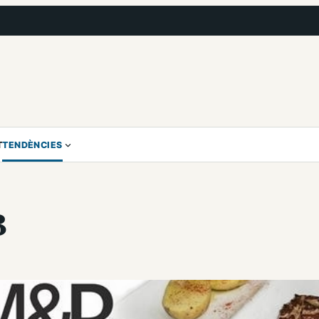
T
TENDÈNCIES
B