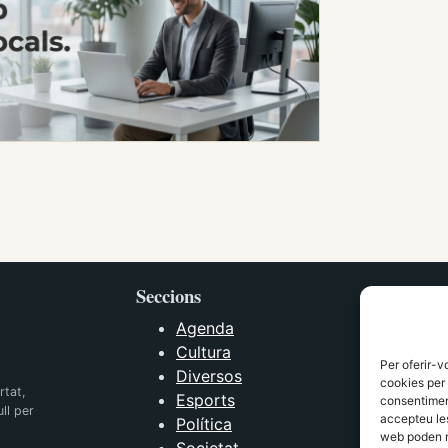
Seccions
Agenda
Cultura
Per oferir-v
Diversos
cookies per 
rtat,
Esports
consentiment
ll per
accepteu les
Política
web poden n
Societat