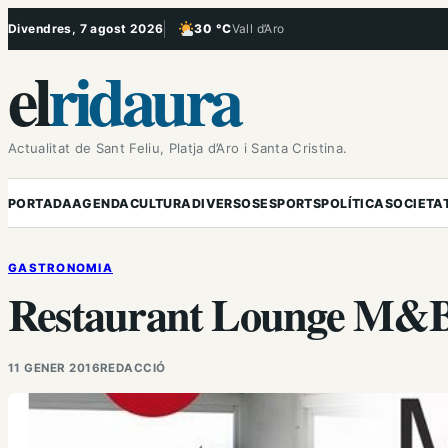
Vés
Divendres, 7 agost 2026
30 °C
Vall d’Aro
, Poc ennuvolat
al
el
ridaura
contingut
Actualitat de Sant Feliu, Platja d’Aro i Santa Cristina.
PORTADA
AGENDA
CULTURA
DIVERSOS
ESPORTS
POLÍTICA
SOCIETA
GASTRONOMIA
Restaurant Lounge M&
11 GENER 2016
REDACCIÓ