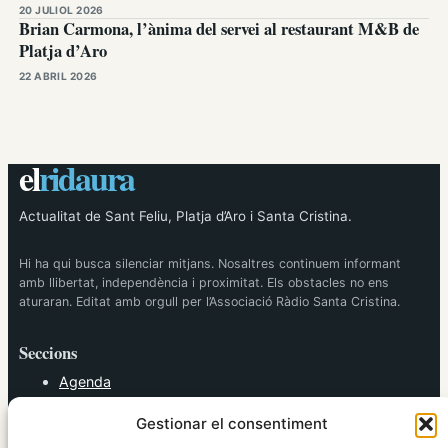
20 JULIOL 2026
Brian Carmona, l’ànima del servei al restaurant M&B de
Platja d’Aro
22 ABRIL 2026
el
ridaura
Actualitat de Sant Feliu, Platja d’Aro i Santa Cristina.
Hi ha qui busca silenciar mitjans. Nosaltres continuem informant
amb llibertat, independència i proximitat. Els obstacles no ens
aturaran. Editat amb orgull per l’Associació Ràdio Santa Cristina.
Seccions
Agenda
Cultura
Gestionar el consentiment
Diversos
Esports