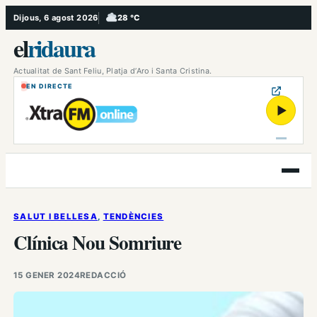
Vés
Dijous, 6 agost 2026
28 °C
, Ennuvolat
al
el
ridaura
contingut
Actualitat de Sant Feliu, Platja d’Aro i Santa Cristina.
EN DIRECTE
▶
Obre
el
menú
SALUT I BELLESA
, 
TENDÈNCIES
Clínica Nou Somriure
15 GENER 2024
REDACCIÓ