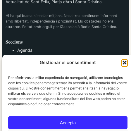
Actualitat de Sant Feliu, Platja d’Aro i Santa Cristina.
Hi ha qui busca silenciar mitjans. Nosaltres continuem informant
amb llibertat, independència i proximitat. Els obstacles no ens
aturaran. Editat amb orgull per l’Associació Ràdio Santa Cristina.
Seccions
Agenda
Cultura
Gestionar el consentiment
Diversos
Esports
Política
Per oferir-vos la millor experiència de navegació, utilitzem tecnologies
Societat
com les cookies per emmagatzemar i/o accedir a la informació del vostre
dispositiu. El vostre consentiment ens permet analitzar la navegació i
Tendències
millorar els serveis que oferim. Si no accepteu les cookies o retireu el
vostre consentiment, algunes funcionalitats del lloc web poden no estar
elRidaura.com
disponibles o no funcionar correctament.
Avís legal
Política de Privacitat
Accepta
Política de Cookies