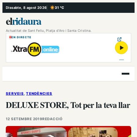
Vés
Dissabte, 8 agost 2026
31 °C
, Cel serè
al
el
ridaura
contingut
Actualitat de Sant Feliu, Platja d’Aro i Santa Cristina.
EN DIRECTE
▶
Obre
el
menú
SERVEIS
, 
TENDÈNCIES
DELUXE STORE, Tot per la teva llar
12 SETEMBRE 2019
REDACCIÓ