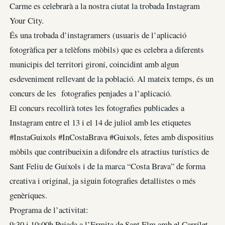
Carme es celebrarà a la nostra ciutat la trobada Instagram
Your City.
És una trobada d’instagramers (usuaris de l’aplicació
fotogràfica per a telèfons mòbils) que es celebra a diferents
municipis del territori gironí, coincidint amb algun
esdeveniment rellevant de la població. Al mateix temps, és un
concurs de les fotografies penjades a l’aplicació.
El concurs recollirà totes les fotografies publicades a
Instagram entre el 13 i el 14 de juliol amb les etiquetes
#InstaGuixols #InCostaBrava #Guixols, fetes amb dispositius
mòbils que contribueixin a difondre els atractius turístics de
Sant Feliu de Guíxols i de la marca “Costa Brava” de forma
creativa i original, ja siguin fotografies detallistes o més
genèriques.
Programa de l’activitat:
9:30 i 10:00h Pujada a l’Ermita de Sant Elm amb el Carrílet