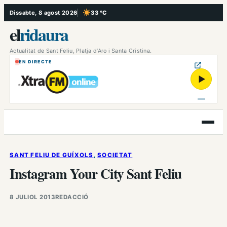
Vés
Dissabte, 8 agost 2026
33 °C
, Cel serè
al
el
ridaura
contingut
Actualitat de Sant Feliu, Platja d’Aro i Santa Cristina.
EN DIRECTE
▶
Obre
el
menú
SANT FELIU DE GUÍXOLS
, 
SOCIETAT
Instagram Your City Sant Feliu
8 JULIOL 2013
REDACCIÓ