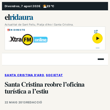
Vés
Divendres, 7 agost 2026
23 °C
, Poc ennuvolat
al
el
ridaura
contingut
Actualitat de Sant Feliu, Platja d’Aro i Santa Cristina.
EN DIRECTE
▶
Obre
el
menú
SANTA CRISTINA D’ARO
, 
SOCIETAT
Santa Cristina reobre l’oficina
turística a l’estiu
22 MAIG 2013
REDACCIÓ