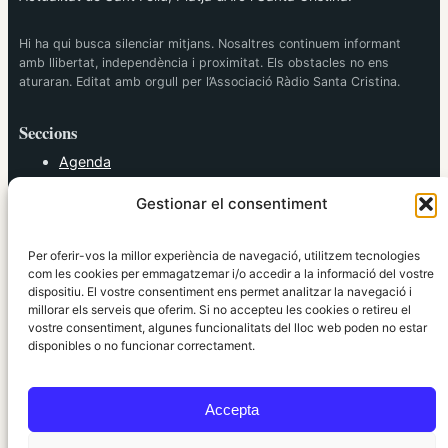
Hi ha qui busca silenciar mitjans. Nosaltres continuem informant
amb llibertat, independència i proximitat. Els obstacles no ens
aturaran. Editat amb orgull per l’Associació Ràdio Santa Cristina.
Seccions
Agenda
Cultura
Gestionar el consentiment
Diversos
Esports
Política
Per oferir-vos la millor experiència de navegació, utilitzem tecnologies
Societat
com les cookies per emmagatzemar i/o accedir a la informació del vostre
dispositiu. El vostre consentiment ens permet analitzar la navegació i
Tendències
millorar els serveis que oferim. Si no accepteu les cookies o retireu el
vostre consentiment, algunes funcionalitats del lloc web poden no estar
elRidaura.com
disponibles o no funcionar correctament.
Avís legal
Política de Privacitat
Accepta
Política de Cookies
Política Editorial