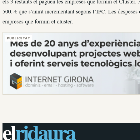
els 3 restants el paguen les empreses que formin el Clúster. A
500.-€ que s’anirà incrementant segons l’IPC. Les despeses d
empreses que formin el clúster.
PUBLICITAT
el
ridaura