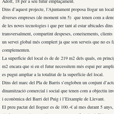
Adolf, 18 per a seu futur emplaçament.
Dins d’aquest projecte, l’Ajuntament proposa llogar un loca
diverses empreses (de moment són 5) que tenen com a denom
de les noves tecnologies i que per tant al estar ubicades dins
transversalment, compartint despeses, coneixements, clients i
un servei global més complert ja que son serveis que no es 
complementen.
La superficie del local és de de 219 m2 dels quals, en princi
m2 encara que si en el futur necessitem més espai per ampliar
es pugui ampliar a la totalitat de la superfície del local.
Dins del marc del Pla de Barris s’engloben un conjunt d’act
dinamització comercial i social que tenen com a objectiu inve
i econòmica del Barri del Puig i l’Eixample de Llevant.
El preu pactat del lloguer es de 100.-€ al mes durant 5 anys,