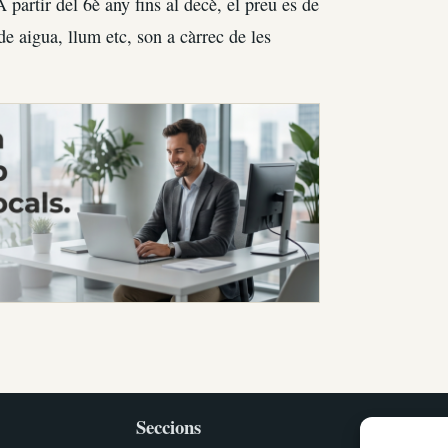
 partir del 6è any fins al decè, el preu es de
e aigua, llum etc, son a càrrec de les
Seccions