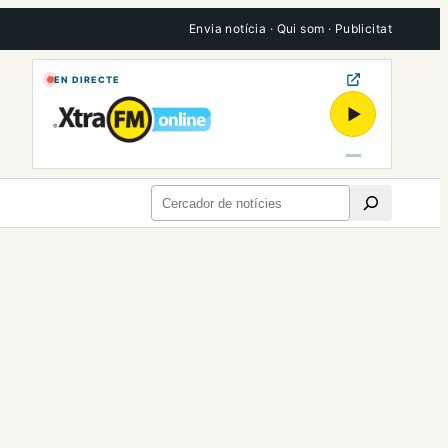
Envia notícia
·
Qui som
·
Publicitat
EN DIRECTE
▶
Cerca