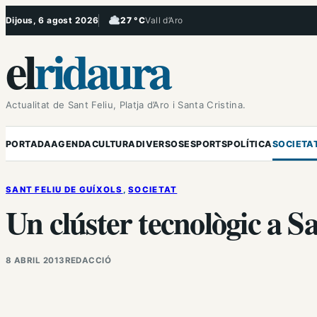
Vés
Dijous, 6 agost 2026
27 °C
Vall d’Aro
, Ennuvolat
al
el
ridaura
contingut
Actualitat de Sant Feliu, Platja d’Aro i Santa Cristina.
PORTADA
AGENDA
CULTURA
DIVERSOS
ESPORTS
POLÍTICA
SOCIETA
SANT FELIU DE GUÍXOLS
, 
SOCIETAT
Un clúster tecnològic a Sa
8 ABRIL 2013
REDACCIÓ