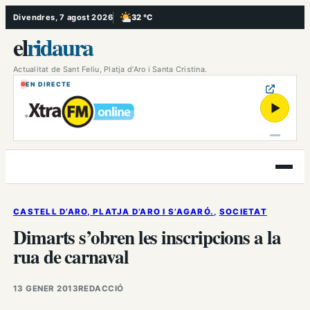
Vés
Divendres, 7 agost 2026
32 °C
, Poc ennuvolat
al
el
ridaura
contingut
Actualitat de Sant Feliu, Platja d’Aro i Santa Cristina.
EN DIRECTE
▶
Obre
el
menú
CASTELL D’ARO, PLATJA D’ARO I S’AGARÓ.
, 
SOCIETAT
Dimarts s’obren les inscripcions a la
rua de carnaval
13 GENER 2013
REDACCIÓ