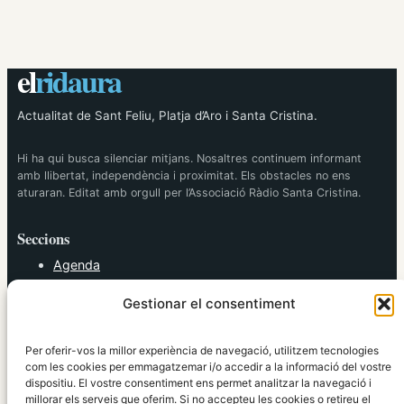
el
ridaura
Actualitat de Sant Feliu, Platja d’Aro i Santa Cristina.
Hi ha qui busca silenciar mitjans. Nosaltres continuem informant
amb llibertat, independència i proximitat. Els obstacles no ens
aturaran. Editat amb orgull per l’Associació Ràdio Santa Cristina.
Seccions
Agenda
Cultura
Gestionar el consentiment
Diversos
Esports
Política
Per oferir-vos la millor experiència de navegació, utilitzem tecnologies
Societat
com les cookies per emmagatzemar i/o accedir a la informació del vostre
dispositiu. El vostre consentiment ens permet analitzar la navegació i
Tendències
millorar els serveis que oferim. Si no accepteu les cookies o retireu el