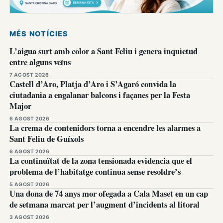
MÉS NOTÍCIES
L’aigua surt amb color a Sant Feliu i genera inquietud
entre alguns veïns
7 AGOST 2026
Castell d’Aro, Platja d’Aro i S’Agaró convida la
ciutadania a engalanar balcons i façanes per la Festa
Major
6 AGOST 2026
La crema de contenidors torna a encendre les alarmes a
Sant Feliu de Guíxols
6 AGOST 2026
La continuïtat de la zona tensionada evidencia que el
problema de l’habitatge continua sense resoldre’s
5 AGOST 2026
Una dona de 74 anys mor ofegada a Cala Maset en un cap
de setmana marcat per l’augment d’incidents al litoral
3 AGOST 2026