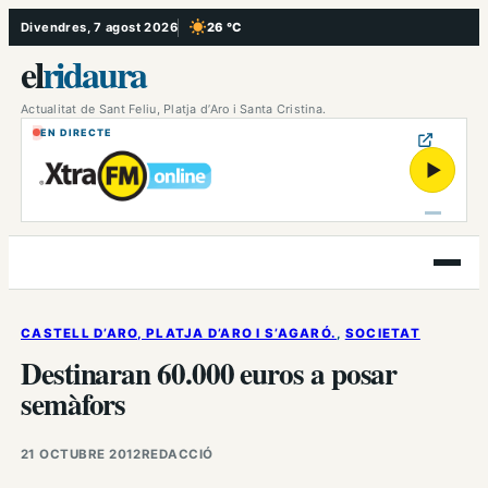
Vés
Divendres, 7 agost 2026
26 °C
, Cel serè
al
el
ridaura
contingut
Actualitat de Sant Feliu, Platja d’Aro i Santa Cristina.
EN DIRECTE
▶
Obre
el
menú
CASTELL D’ARO, PLATJA D’ARO I S’AGARÓ.
, 
SOCIETAT
Destinaran 60.000 euros a posar
semàfors
21 OCTUBRE 2012
REDACCIÓ