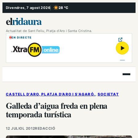
Vés
Divendres, 7 agost 2026
28 °C
, Cel serè
al
el
ridaura
contingut
Actualitat de Sant Feliu, Platja d’Aro i Santa Cristina.
EN DIRECTE
▶
Obre
el
menú
CASTELL D’ARO, PLATJA D’ARO I S’AGARÓ.
, 
SOCIETAT
Galleda d’aigua freda en plena
temporada turística
12 JULIOL 2012
REDACCIÓ