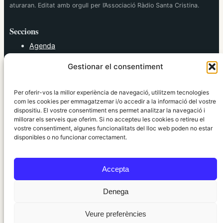
aturaran. Editat amb orgull per l’Associació Ràdio Santa Cristina.
Seccions
Agenda
Cultura
Gestionar el consentiment
Diversos
Esports
Política
Per oferir-vos la millor experiència de navegació, utilitzem tecnologies
Societat
com les cookies per emmagatzemar i/o accedir a la informació del vostre
dispositiu. El vostre consentiment ens permet analitzar la navegació i
Tendències
millorar els serveis que oferim. Si no accepteu les cookies o retireu el
vostre consentiment, algunes funcionalitats del lloc web poden no estar
elRidaura.com
disponibles o no funcionar correctament.
Avís legal
Política de Privacitat
Accepta
Política de Cookies
Política Editorial
Denega
Veure preferències