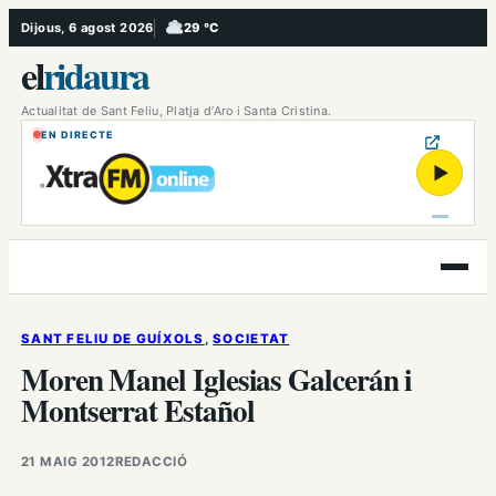
Vés
Dijous, 6 agost 2026
29 °C
, Ennuvolat
al
el
ridaura
contingut
Actualitat de Sant Feliu, Platja d’Aro i Santa Cristina.
EN DIRECTE
▶
Obre
el
menú
SANT FELIU DE GUÍXOLS
, 
SOCIETAT
Moren Manel Iglesias Galcerán i
Montserrat Estañol
21 MAIG 2012
REDACCIÓ