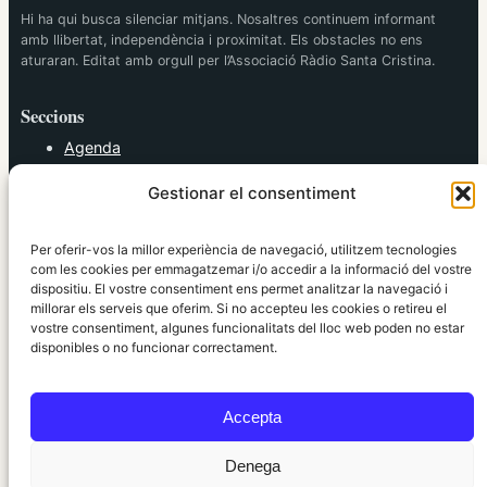
Hi ha qui busca silenciar mitjans. Nosaltres continuem informant
amb llibertat, independència i proximitat. Els obstacles no ens
aturaran. Editat amb orgull per l’Associació Ràdio Santa Cristina.
Seccions
Agenda
Cultura
Gestionar el consentiment
Diversos
Esports
Política
Per oferir-vos la millor experiència de navegació, utilitzem tecnologies
Societat
com les cookies per emmagatzemar i/o accedir a la informació del vostre
dispositiu. El vostre consentiment ens permet analitzar la navegació i
Tendències
millorar els serveis que oferim. Si no accepteu les cookies o retireu el
vostre consentiment, algunes funcionalitats del lloc web poden no estar
elRidaura.com
disponibles o no funcionar correctament.
Avís legal
Política de Privacitat
Accepta
Política de Cookies
Política Editorial
Denega