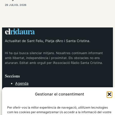
29 JULIOL 2026
el
ridaura
Actualitat de Sant Feliu, Platja d’Aro i Santa Cristina.
Hi ha qui busca silenciar mitjans. Nosaltres continuem informant
amb llibertat, independència i proximitat. Els obstacles no ens
aturaran. Editat amb orgull per l’Associació Ràdio Santa Cristina.
Seccions
Agenda
Cultura
Gestionar el consentiment
Diversos
Esports
Política
Per oferir-vos la millor experiència de navegació, utilitzem tecnologies
Societat
com les cookies per emmagatzemar i/o accedir a la informació del vostre