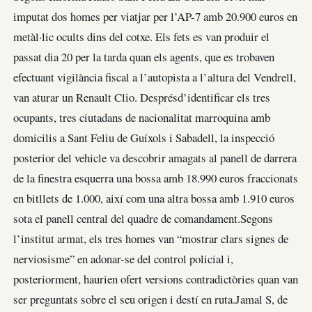
imputat dos homes per viatjar per l’AP-7 amb 20.900 euros en
metàl·lic ocults dins del cotxe. Els fets es van produir el
passat dia 20 per la tarda quan els agents, que es trobaven
efectuant vigilància fiscal a l’autopista a l’altura del Vendrell,
van aturar un Renault Clio. Desprésd’identificar els tres
ocupants, tres ciutadans de nacionalitat marroquina amb
domicilis a Sant Feliu de Guíxols i Sabadell, la inspecció
posterior del vehicle va descobrir amagats al panell de darrera
de la finestra esquerra una bossa amb 18.990 euros fraccionats
en bitllets de 1.000, així com una altra bossa amb 1.910 euros
sota el panell central del quadre de comandament.Segons
l’institut armat, els tres homes van “mostrar clars signes de
nerviosisme” en adonar-se del control policial i,
posteriorment, haurien ofert versions contradictòries quan van
ser preguntats sobre el seu origen i destí en ruta.Jamal S, de