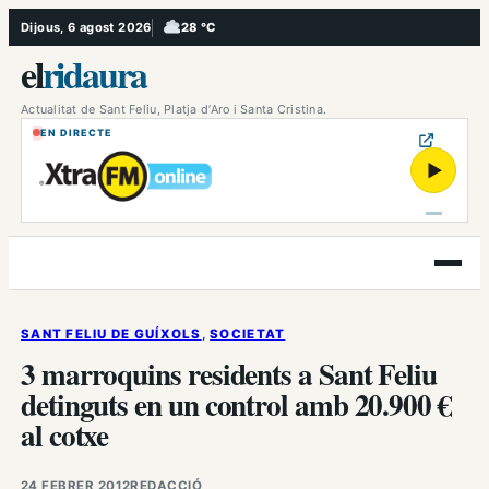
Vés
Dijous, 6 agost 2026
28 °C
, Ennuvolat
al
el
ridaura
contingut
Actualitat de Sant Feliu, Platja d’Aro i Santa Cristina.
EN DIRECTE
▶
Obre
el
menú
SANT FELIU DE GUÍXOLS
, 
SOCIETAT
3 marroquins residents a Sant Feliu
detinguts en un control amb 20.900 €
al cotxe
24 FEBRER 2012
REDACCIÓ