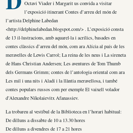
D
Octavi Viader i Margarit us convida a visitar
l’exposició itinerant Contes d’arreu del món de
l’artista Delphine Labedan
<http://delphinelabedan.blogspot.com/> . L’exposició consta
de 13 il·lustracions, amb aquarel·la i acrílics, basades en
contes clàssics d’arreu del món, com ara Alícia al país de les
meravelles de Lewis Carrol; La reina de les neus i La sireneta
de Hans Christian Andersen; Les aventures de Tom Thumb
dels Germans Grimm; contes de l’antologia oriental com ara
Les mil i una nits i Aladí i la llàntia meravellosa, i també
contes populars russos com per exemple El vaixell volador
d’Alexandre Nikolaievitx Afanassiev.
La trobareu al vestíbul de la Biblioteca en l’horari habitual:
De dilluns a dissabte de 10 a 13.30 hores
De dilluns a divendres de 17 a 21 hores