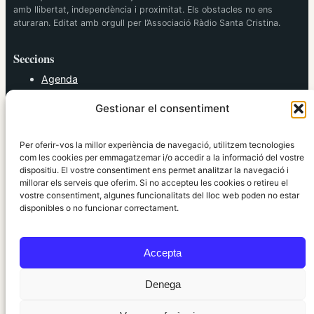
amb llibertat, independència i proximitat. Els obstacles no ens
aturaran. Editat amb orgull per l’Associació Ràdio Santa Cristina.
Seccions
Agenda
Cultura
Gestionar el consentiment
Diversos
Esports
Política
Per oferir-vos la millor experiència de navegació, utilitzem tecnologies
Societat
com les cookies per emmagatzemar i/o accedir a la informació del vostre
dispositiu. El vostre consentiment ens permet analitzar la navegació i
Tendències
millorar els serveis que oferim. Si no accepteu les cookies o retireu el
vostre consentiment, algunes funcionalitats del lloc web poden no estar
elRidaura.com
disponibles o no funcionar correctament.
Avís legal
Política de Privacitat
Accepta
Política de Cookies
Política Editorial
Denega