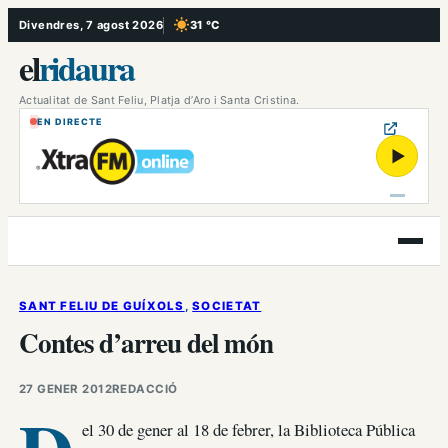
Vés
Divendres, 7 agost 2026
31 °C
, Cel serè
al
el
ridaura
contingut
Actualitat de Sant Feliu, Platja d’Aro i Santa Cristina.
EN DIRECTE
▶
Obre
el
menú
SANT FELIU DE GUÍXOLS
, 
SOCIETAT
Contes d’arreu del món
27 GENER 2012
REDACCIÓ
el 30 de gener al 18 de febrer, la Biblioteca Pública