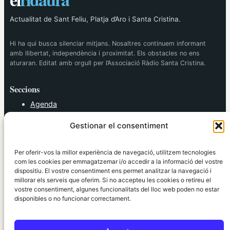
Actualitat de Sant Feliu, Platja d’Aro i Santa Cristina.
Hi ha qui busca silenciar mitjans. Nosaltres continuem informant
amb llibertat, independència i proximitat. Els obstacles no ens
aturaran. Editat amb orgull per l’Associació Ràdio Santa Cristina.
Seccions
Agenda
Cultura
Gestionar el consentiment
Diversos
Esports
Política
Per oferir-vos la millor experiència de navegació, utilitzem tecnologies
Societat
com les cookies per emmagatzemar i/o accedir a la informació del vostre
dispositiu. El vostre consentiment ens permet analitzar la navegació i
Tendències
millorar els serveis que oferim. Si no accepteu les cookies o retireu el
vostre consentiment, algunes funcionalitats del lloc web poden no estar
elRidaura.com
disponibles o no funcionar correctament.
Avís legal
Política de Privacitat