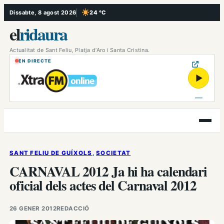
Vés
Dissabte, 8 agost 2026
24 °C
, Cel serè
al
el
ridaura
contingut
Actualitat de Sant Feliu, Platja d’Aro i Santa Cristina.
EN DIRECTE
▶
Obre
el
menú
SANT FELIU DE GUÍXOLS
, 
SOCIETAT
CARNAVAL 2012 Ja hi ha calendari
oficial dels actes del Carnaval 2012
26 GENER 2012
REDACCIÓ