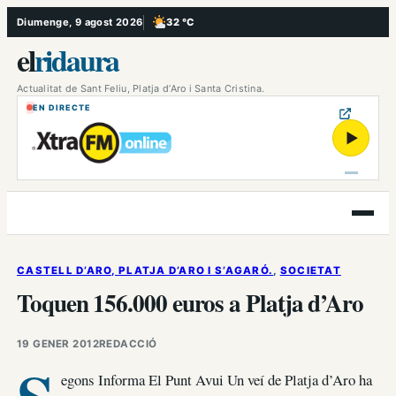
Vés
Diumenge, 9 agost 2026
32 °C
, Poc ennuvolat
al
el
ridaura
contingut
Actualitat de Sant Feliu, Platja d’Aro i Santa Cristina.
EN DIRECTE
▶
Obre
el
menú
CASTELL D’ARO, PLATJA D’ARO I S’AGARÓ.
, 
SOCIETAT
Toquen 156.000 euros a Platja d’Aro
19 GENER 2012
REDACCIÓ
egons Informa El Punt Avui Un veí de Platja d’Aro ha