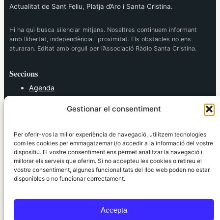
Actualitat de Sant Feliu, Platja d’Aro i Santa Cristina.
Hi ha qui busca silenciar mitjans. Nosaltres continuem informant
amb llibertat, independència i proximitat. Els obstacles no ens
aturaran. Editat amb orgull per l’Associació Ràdio Santa Cristina.
Seccions
Agenda
Cultura
Gestionar el consentiment
Diversos
Esports
Política
Per oferir-vos la millor experiència de navegació, utilitzem tecnologies
Societat
com les cookies per emmagatzemar i/o accedir a la informació del vostre
dispositiu. El vostre consentiment ens permet analitzar la navegació i
Tendències
millorar els serveis que oferim. Si no accepteu les cookies o retireu el
vostre consentiment, algunes funcionalitats del lloc web poden no estar
elRidaura.com
disponibles o no funcionar correctament.
Avís legal
Política de Privacitat
Accepta
Política de Cookies