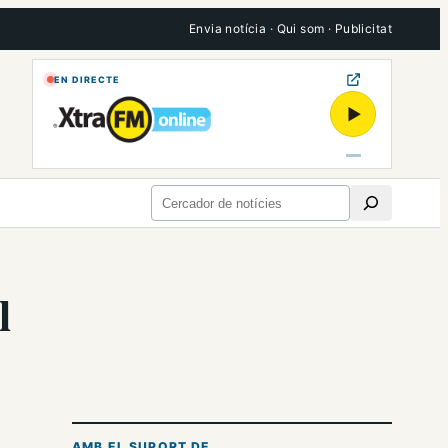
Envia notícia
·
Qui som
·
Publicitat
EN DIRECTE
▶
Cerca
l
AMB EL SUPORT DE