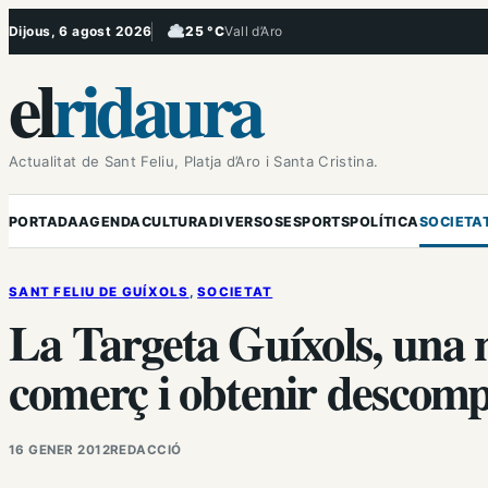
Vés
Dijous, 6 agost 2026
25 °C
Vall d’Aro
, Ennuvolat
al
el
ridaura
contingut
Actualitat de Sant Feliu, Platja d’Aro i Santa Cristina.
PORTADA
AGENDA
CULTURA
DIVERSOS
ESPORTS
POLÍTICA
SOCIETA
SANT FELIU DE GUÍXOLS
, 
SOCIETAT
La Targeta Guíxols, una n
comerç i obtenir descomp
16 GENER 2012
REDACCIÓ