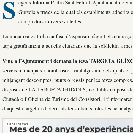
S
egons Informa Radio Sant Feliu L’Ajuntament de Sant
Guíxols a través de la qual els establiments adherits
compradors i diverses ofertes.
La iniciativa es troba en fase d’expansió afegint els comerços
tarja gratuïtament a aquells ciutadans que la sol·licitin a més
Vine a l’Ajuntament i demana la teva TARGETA GUÍX
serveis municipals i nombrosos avantatges amb els quals et p
mitjançant descomptes, punts o regals per les teves compres
disposes de LA TARGETA GUIXOLS, no dubtis en posar-te e
Ciutadà o l’Oficina de Turisme del Consistori, i t’informarem
d’aquesta targeta i d’oferir als teus clients totes les ava
PUBLICITAT