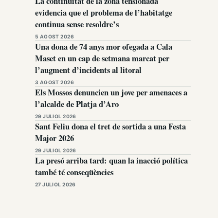
La continuïtat de la zona tensionada
evidencia que el problema de l’habitatge
continua sense resoldre’s
5 AGOST 2026
Una dona de 74 anys mor ofegada a Cala
Maset en un cap de setmana marcat per
l’augment d’incidents al litoral
3 AGOST 2026
Els Mossos denuncien un jove per amenaces a
l’alcalde de Platja d’Aro
29 JULIOL 2026
Sant Feliu dona el tret de sortida a una Festa
Major 2026
29 JULIOL 2026
La presó arriba tard: quan la inacció política
també té conseqüències
27 JULIOL 2026