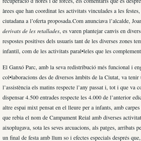
recuperació d’hores i de forces, els comentaris que es despren
àrees que han coordinat les activitats vinculades a les festes
ciutadana a l’oferta proposada.Com anunciava l’alcalde, Jo
derivats de les retallades
, es varen plantejar canvis en dive
respostes positives dels usuaris tant de les diverses zones t
infantil, com de les activitats paral•leles que les complemen
El Ganxó Parc, amb la seva redistribució més funcional i e
col•laboracions des de diversos àmbits de la Ciutat, va teni
l’assistència els matins respecte l’any passat i, tot i que v
dispensar 4.500 entrades respecte les 4.000 de l’anterior edi
altre espai mixt pensat en el lleure per a infants, amb carpes
que rebia el nom de Campament Reial amb diverses activita
aixoplugava, sota les seves arcuacions, als patges, arribats p
un final de festa amb llum so i efectes especials després que, 