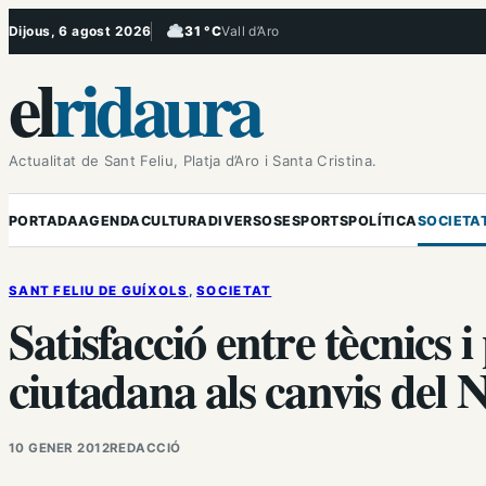
Vés
Dijous, 6 agost 2026
31 °C
Vall d’Aro
, Ennuvolat
al
el
ridaura
contingut
Actualitat de Sant Feliu, Platja d’Aro i Santa Cristina.
PORTADA
AGENDA
CULTURA
DIVERSOS
ESPORTS
POLÍTICA
SOCIETA
SANT FELIU DE GUÍXOLS
, 
SOCIETAT
Satisfacció entre tècnics i
ciutadana als canvis del 
10 GENER 2012
REDACCIÓ