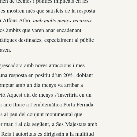
en de tècnics i polítics implicats en les
, es mostren més que satisfets de la resposta
amb molts menys recursos
an Alfons Albó,
rsos àmbits que varen anar encadenant
emàtiques destinades, especialment al públic
taven.
ngrescadora amb noves atraccions i més
r una resposta en positiu d’un 20%, doblant
a comptar amb un dia menys va arribar a
ció.Aquest dia de menys s’invertiria en un
 i aire lliure a l’emblemàtica Porta Ferrada
ts al peu del conjunt monumental que
er mar, i al dia següent, a Ses Majestats amb
Reis i autoritats es dirigissin a la multitud