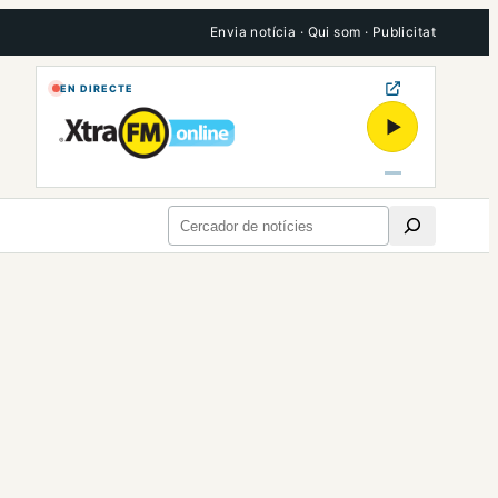
Envia notícia
·
Qui som
·
Publicitat
EN DIRECTE
▶
Cerca