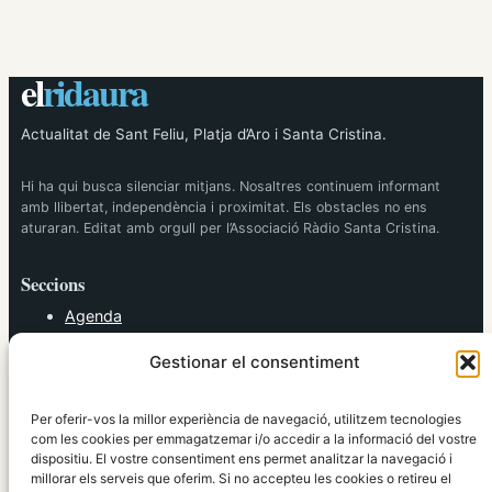
el
ridaura
Actualitat de Sant Feliu, Platja d’Aro i Santa Cristina.
Hi ha qui busca silenciar mitjans. Nosaltres continuem informant
amb llibertat, independència i proximitat. Els obstacles no ens
aturaran. Editat amb orgull per l’Associació Ràdio Santa Cristina.
Seccions
Agenda
Cultura
Gestionar el consentiment
Diversos
Esports
Política
Per oferir-vos la millor experiència de navegació, utilitzem tecnologies
Societat
com les cookies per emmagatzemar i/o accedir a la informació del vostre
dispositiu. El vostre consentiment ens permet analitzar la navegació i
Tendències
millorar els serveis que oferim. Si no accepteu les cookies o retireu el