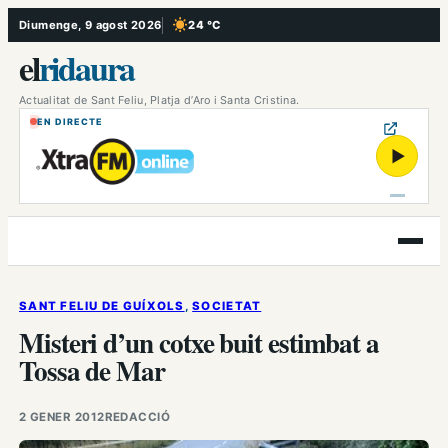
Vés
Diumenge, 9 agost 2026
24 °C
, Cel serè
al
el
ridaura
contingut
Actualitat de Sant Feliu, Platja d’Aro i Santa Cristina.
EN DIRECTE
▶
Obre
el
menú
SANT FELIU DE GUÍXOLS
, 
SOCIETAT
Misteri d’un cotxe buit estimbat a
Tossa de Mar
2 GENER 2012
REDACCIÓ