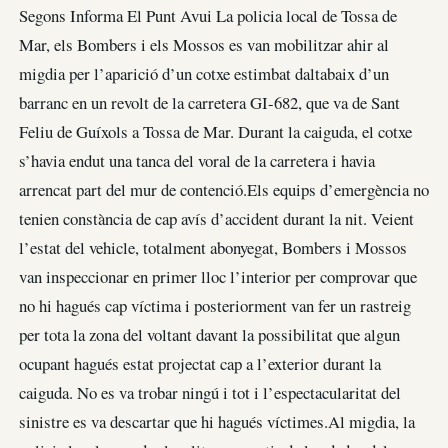
Segons Informa El Punt Avui La policia local de Tossa de
Mar, els Bombers i els Mossos es van mobilitzar ahir al
migdia per l’aparició d’un cotxe estimbat daltabaix d’un
barranc en un revolt de la carretera GI-682, que va de Sant
Feliu de Guíxols a Tossa de Mar. Durant la caiguda, el cotxe
s’havia endut una tanca del voral de la carretera i havia
arrencat part del mur de contenció.Els equips d’emergència no
tenien constància de cap avís d’accident durant la nit. Veient
l’estat del vehicle, totalment abonyegat, Bombers i Mossos
van inspeccionar en primer lloc l’interior per comprovar que
no hi hagués cap víctima i posteriorment van fer un rastreig
per tota la zona del voltant davant la possibilitat que algun
ocupant hagués estat projectat cap a l’exterior durant la
caiguda. No es va trobar ningú i tot i l’espectacularitat del
sinistre es va descartar que hi hagués víctimes.Al migdia, la