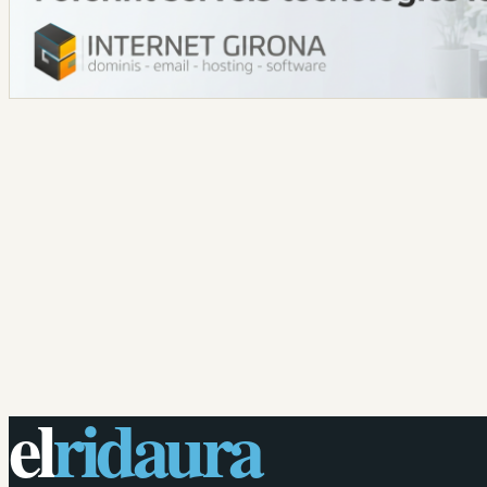
el
ridaura