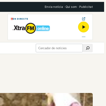
Envia notícia
·
Qui som
·
Publicitat
EN DIRECTE
▶
Cerca