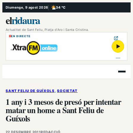
Vés
Diumenge, 9 agost 2026
34 °C
, Poc ennuvolat
al
el
ridaura
contingut
Actualitat de Sant Feliu, Platja d’Aro i Santa Cristina.
EN DIRECTE
▶
Obre
el
menú
SANT FELIU DE GUÍXOLS
, 
SOCIETAT
1 any i 3 mesos de presó per intentar
matar un home a Sant Feliu de
Guíxols
22 DESEMBRE 2011
REDACCIÓ