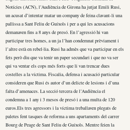
Notícies (ACN), l’Audiència de Girona ha jutjat Emili Rusi,
un acusat d’intentar matar un company de feina clavant-li una
pallissa a Sant Feliu de Guíxols i per a qui les acusacions
demanaven fins a 8 anys de presó. En l’agressió hi van
participar tres homes, a un ja l’han condemnat prèviament i
l’altre està en rebel·lia. Rusi ha admès que va participar en els
fets però diu que va tenir un paper secundari i que no va ser
qui va ventar els cops més forts que li van trencar dues
costelles a la víctima. Fiscalia, defensa i acusació particular
consideren que Rusi és autor d’un delicte de lesions i d’una
falta d’amenaces. La secció tercera de l’Audiència el
condemna a 1 any i 3 mesos de presó i a una multa de 120
euros.Els tres agressors i la víctima treballaven plegats de
paletes fent tasques de reforma a uns apartaments del carrer
Bourg de Peage de Sant Feliu de Guíxols. Mentre feien la