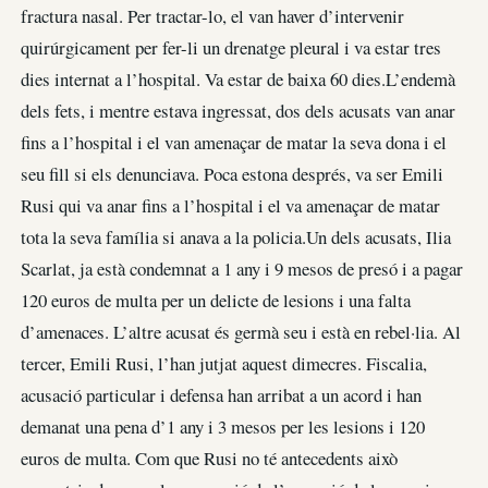
fractura nasal. Per tractar-lo, el van haver d’intervenir
quirúrgicament per fer-li un drenatge pleural i va estar tres
dies internat a l’hospital. Va estar de baixa 60 dies.L’endemà
dels fets, i mentre estava ingressat, dos dels acusats van anar
fins a l’hospital i el van amenaçar de matar la seva dona i el
seu fill si els denunciava. Poca estona després, va ser Emili
Rusi qui va anar fins a l’hospital i el va amenaçar de matar
tota la seva família si anava a la policia.Un dels acusats, Ilia
Scarlat, ja està condemnat a 1 any i 9 mesos de presó i a pagar
120 euros de multa per un delicte de lesions i una falta
d’amenaces. L’altre acusat és germà seu i està en rebel·lia. Al
tercer, Emili Rusi, l’han jutjat aquest dimecres. Fiscalia,
acusació particular i defensa han arribat a un acord i han
demanat una pena d’1 any i 3 mesos per les lesions i 120
euros de multa. Com que Rusi no té antecedents això