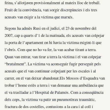
feina, s’allotjaven provisionalment al mateix lloc de treball.
Fruit de la convivència, van sorgir discrepàncies i els tres
acusats van exigir a la víctima que marxés.
Segons ha admès Rusi en el judici, el 23 de novembre del
2007, cap a quarts d’1 de la matinada, els acusats van colpejar
la porta de l’apartament on hi havia la víctima exigint-li que
l’obrís. Com que no ho va fer, la van acabar tirant a terra.
Quan van entrar, van tirar a terra la víctima i el van colpejar
“brutalment”. La víctima va aconseguir fugir perseguit pels
acusats que el van continuar colpejant per les escales i al
carrer, on el van deixar abandonat.Els Mossos d’Esquadra van
trobar l’home estès a terra i van demanar una ambulància que
el va traslladar a l’Hospital de Palamós. Com a conseqüència
dels cops, la víctima va patir un pneumotòrax traumàtic,
fractura de dos costelles, contusions a la cara i al coll i