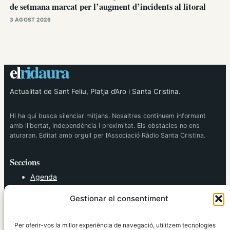
de setmana marcat per l’augment d’incidents al litoral
3 AGOST 2026
el
ridaura
Actualitat de Sant Feliu, Platja d’Aro i Santa Cristina.
Hi ha qui busca silenciar mitjans. Nosaltres continuem informant
amb llibertat, independència i proximitat. Els obstacles no ens
aturaran. Editat amb orgull per l’Associació Ràdio Santa Cristina.
Seccions
Agenda
Cultura
Gestionar el consentiment
Diversos
Esports
Política
Per oferir-vos la millor experiència de navegació, utilitzem tecnologies