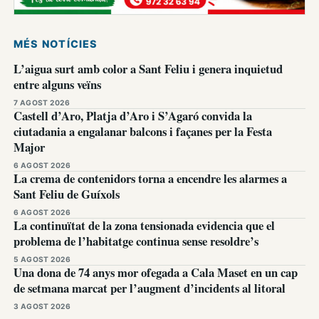
MÉS NOTÍCIES
L’aigua surt amb color a Sant Feliu i genera inquietud
entre alguns veïns
7 AGOST 2026
Castell d’Aro, Platja d’Aro i S’Agaró convida la
ciutadania a engalanar balcons i façanes per la Festa
Major
6 AGOST 2026
La crema de contenidors torna a encendre les alarmes a
Sant Feliu de Guíxols
6 AGOST 2026
La continuïtat de la zona tensionada evidencia que el
problema de l’habitatge continua sense resoldre’s
5 AGOST 2026
Una dona de 74 anys mor ofegada a Cala Maset en un cap
de setmana marcat per l’augment d’incidents al litoral
3 AGOST 2026