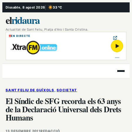
Vés
Dissabte, 8 agost 2026
33 °C
, Cel serè
al
el
ridaura
contingut
Actualitat de Sant Feliu, Platja d’Aro i Santa Cristina.
EN DIRECTE
▶
Obre
el
menú
SANT FELIU DE GUÍXOLS
, 
SOCIETAT
El Síndic de SFG recorda els 63 anys
de la Declaració Universal dels Drets
Humans
13 DESEMBRE 2011
REDACCIÓ