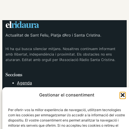
el
ridaura
Actualitat de Sant Feliu, Platja d’Aro i Santa Cristina.
Hi ha qui busca silenciar mitjans. Nosaltres continuem informant
amb llibertat, independència i proximitat. Els obstacles no ens
aturaran. Editat amb orgull per l’Associació Ràdio Santa Cristina.
Seccions
Agenda
Cultura
Gestionar el consentiment
Diversos
Esports
Política
Per oferir-vos la millor experiència de navegació, utilitzem tecnologies
Societat
com les cookies per emmagatzemar i/o accedir a la informació del vostre
dispositiu. El vostre consentiment ens permet analitzar la navegació i
Tendències
millorar els serveis que oferim. Si no accepteu les cookies o retireu el