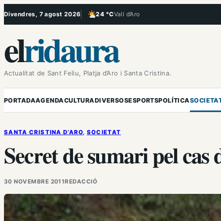
Vés
Divendres, 7 agost 2026
24 °C
Vall d’Aro
, Poc ennuvolat
al
el
ridaura
contingut
Actualitat de Sant Feliu, Platja d’Aro i Santa Cristina.
PORTADA
AGENDA
CULTURA
DIVERSOS
ESPORTS
POLÍTICA
SOCIETA
SANTA CRISTINA D’ARO
, 
SOCIETAT
Secret de sumari pel cas 
30 NOVEMBRE 2011
REDACCIÓ