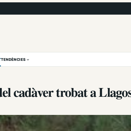
T
TENDÈNCIES
del cadàver trobat a Llago