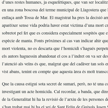
d’unes restes humanes, ja esquelètiques, que van ser localit
en una zona boscosa del terme municipal de Llagostera que hi
enllaça amb Tossa de Mar. El magistrat ha pres la decisió ar
aparèixer sense vida podria haver estat víctima d’una mort cr
sobretot pel fet que es considera especialment sospitós que 
espècie de manta. Fonts pròximes al cas van indicar ahir que
mort violenta, no es descarta que l’homicidi s’hagués perpetra
els autors haguessin abandonat el cos a l’indret on va ser de
l’atenció als veïns és que, malgrat que del cadàver tan sols 
vist abans, tenint en compte que aquesta àrea és molt transco
Que la causa estigui sota secret de sumari, però, no té una c
investigant un acte homicida. Cal recordar, a banda, que dins
de la Generalitat hi ha la revisió de l’arxiu de les persones
s’han trobat mai hi ha el veí de Sant Feliu de Guíxols Josep 