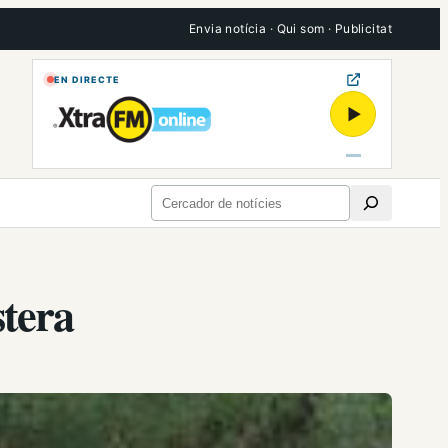
Envia notícia
·
Qui som
·
Publicitat
EN DIRECTE
▶
Cerca
stera