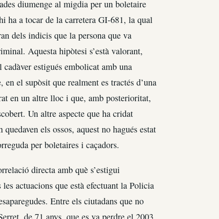
zades diumenge al migdia per un boletaire
 ha a tocar de la carretera GI-681, la qual
ran dels indicis que la persona que va
iminal. Aquesta hipòtesi s’està valorant,
el cadàver estigués embolicat amb una
, en el supòsit que realment es tractés d’una
t en un altre lloc i que, amb posterioritat,
scobert. Un altre aspecte que ha cridat
en quedaven els ossos, aquest no hagués estat
rreguda per boletaires i caçadors.
orrelació directa amb què s’estigui
 les actuacions que està efectuant la Policia
 desaparegudes. Entre els ciutadans que no
Serret, de 71 anys, que es va perdre el 2003