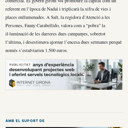
comercial. El govern gironí vol promoure la capital com un
referent en l’època de Nadal i triplicarà la xifra de vies i
places enllumenades. A Salt, la regidora d’Atenció a les
Persones, Fanny Carabellido, valora com a “pobra” la
il·luminació de les darreres dues campanyes, sobretot
l’última, i desestimava ajornar l’encesa dues setmanes perquè
només s’estalviarien 1.500 euros.
PUBLICITAT
AMB EL SUPORT DE