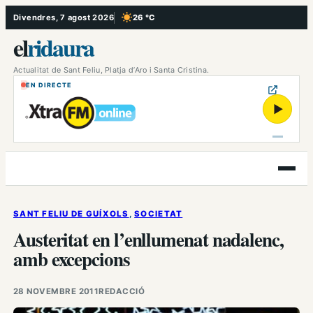
Vés
Divendres, 7 agost 2026
26 °C
, Cel serè
al
el
ridaura
contingut
Actualitat de Sant Feliu, Platja d’Aro i Santa Cristina.
EN DIRECTE
▶
Obre
el
menú
SANT FELIU DE GUÍXOLS
, 
SOCIETAT
Austeritat en l’enllumenat nadalenc,
amb excepcions
28 NOVEMBRE 2011
REDACCIÓ