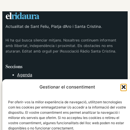
el
ridaura
Actualitat de Sant Feliu, Platja d’Aro i Santa Cristina.
Hi ha qui busca silenciar mitjans. Nosaltres continuem informant
amb llibertat, independència i proximitat. Els obstacles no ens
aturaran. Editat amb orgull per l’Associació Ràdio Santa Cristina.
Seccions
Agenda
Cultura
Gestionar el consentiment
Diversos
Esports
Política
Per oferir-vos la millor experiència de navegació, utilitzem tecnologies
Societat
com les cookies per emmagatzemar i/o accedir a la informació del vostre
dispositiu. El vostre consentiment ens permet analitzar la navegació i
Tendències
millorar els serveis que oferim. Si no accepteu les cookies o retireu el
vostre consentiment, algunes funcionalitats del lloc web poden no estar
elRidaura.com
disponibles o no funcionar correctament.