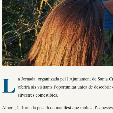
L
a Jornada, organitzada pel l’Ajuntament de Santa Cri
oferirà als visitants l’oportunitat única de descobrir
silvestres comestibles.
Alhora, la Jornada posarà de manifest que moltes d’aquestes 