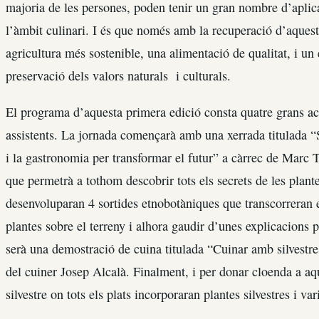
majoria de les persones, poden tenir un gran nombre d’aplica
l’àmbit culinari. I és que només amb la recuperació d’aquest
agricultura més sostenible, una alimentació de qualitat, i un
preservació dels valors naturals i culturals.
El programa d’aquesta primera edició consta quatre grans acti
assistents. La jornada començarà amb una xerrada titulada “S
i la gastronomia per transformar el futur” a càrrec de Marc T
que permetrà a tothom descobrir tots els secrets de les plante
desenvoluparan 4 sortides etnobotàniques que transcorreran e
plantes sobre el terreny i alhora gaudir d’unes explicacions pe
serà una demostració de cuina titulada “Cuinar amb silvestres,
del cuiner Josep Alcalà. Finalment, i per donar cloenda a aqu
silvestre on tots els plats incorporaran plantes silvestres i var