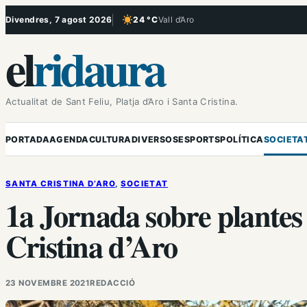
Vés
Divendres, 7 agost 2026
24 °C
Vall d’Aro
, Cel serè
al
el
ridaura
contingut
Actualitat de Sant Feliu, Platja d’Aro i Santa Cristina.
PORTADA
AGENDA
CULTURA
DIVERSOS
ESPORTS
POLÍTICA
SOCIETA
SANTA CRISTINA D’ARO
, 
SOCIETAT
1a Jornada sobre plantes 
Cristina d’Aro
23 NOVEMBRE 2021
REDACCIÓ