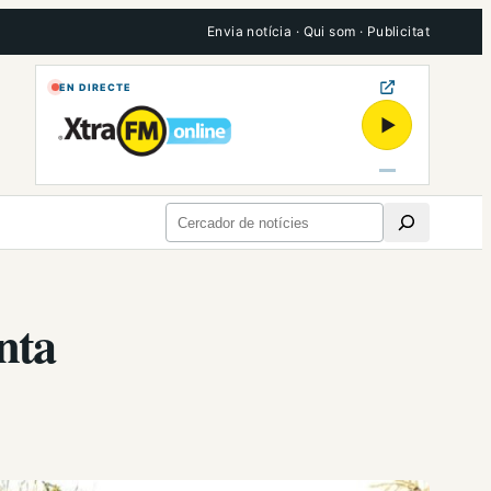
Envia notícia
·
Qui som
·
Publicitat
EN DIRECTE
▶
Cerca
nta