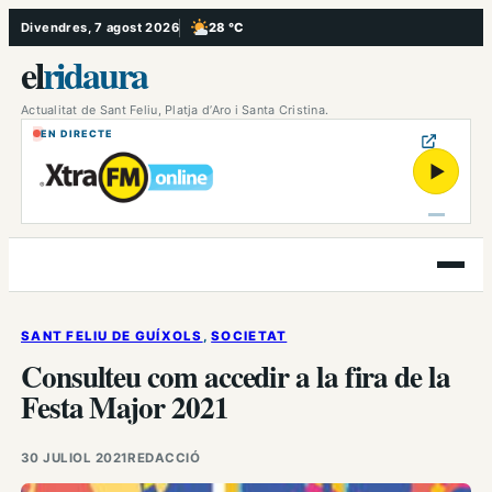
Vés
Divendres, 7 agost 2026
28 °C
, Poc ennuvolat
al
el
ridaura
contingut
Actualitat de Sant Feliu, Platja d’Aro i Santa Cristina.
EN DIRECTE
▶
Obre
el
menú
SANT FELIU DE GUÍXOLS
, 
SOCIETAT
Consulteu com accedir a la fira de la
Festa Major 2021
30 JULIOL 2021
REDACCIÓ