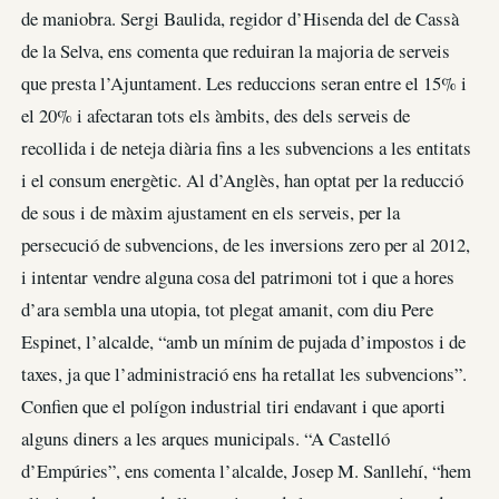
de maniobra. Sergi Baulida, regidor d’Hisenda del de Cassà
de la Selva, ens comenta que reduiran la majoria de serveis
que presta l’Ajuntament. Les reduccions seran entre el 15% i
el 20% i afectaran tots els àmbits, des dels serveis de
recollida i de neteja diària fins a les subvencions a les entitats
i el consum energètic. Al d’Anglès, han optat per la reducció
de sous i de màxim ajustament en els serveis, per la
persecució de subvencions, de les inversions zero per al 2012,
i intentar vendre alguna cosa del patrimoni tot i que a hores
d’ara sembla una utopia, tot plegat amanit, com diu Pere
Espinet, l’alcalde, “amb un mínim de pujada d’impostos i de
taxes, ja que l’administració ens ha retallat les subvencions”.
Confien que el polígon industrial tiri endavant i que aporti
alguns diners a les arques municipals. “A Castelló
d’Empúries”, ens comenta l’alcalde, Josep M. Sanllehí, “hem