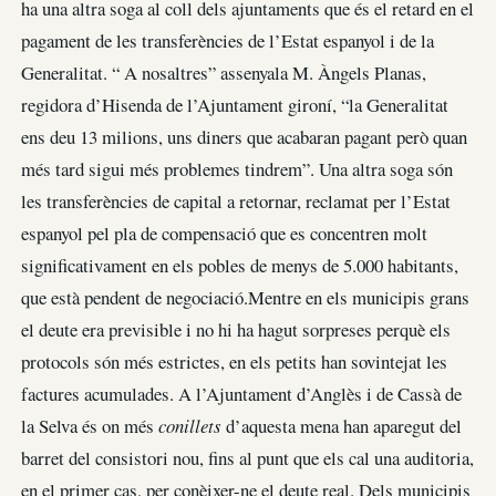
ha una altra soga al coll dels ajuntaments que és el retard en el
pagament de les transferències de l’Estat espanyol i de la
Generalitat. “ A nosaltres” assenyala M. Àngels Planas,
regidora d’Hisenda de l’Ajuntament gironí, “la Generalitat
ens deu 13 milions, uns diners que acabaran pagant però quan
més tard sigui més problemes tindrem”. Una altra soga són
les transferències de capital a retornar, reclamat per l’Estat
espanyol pel pla de compensació que es concentren molt
significativament en els pobles de menys de 5.000 habitants,
que està pendent de negociació.Mentre en els municipis grans
el deute era previsible i no hi ha hagut sorpreses perquè els
protocols són més estrictes, en els petits han sovintejat les
factures acumulades. A l’Ajuntament d’Anglès i de Cassà de
la Selva és on més
conillets
d’aquesta mena han aparegut del
barret del consistori nou, fins al punt que els cal una auditoria,
en el primer cas, per conèixer-ne el deute real. Dels municipis