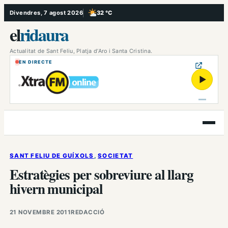
Vés
Divendres, 7 agost 2026
32 °C
, Poc ennuvolat
al
el
ridaura
contingut
Actualitat de Sant Feliu, Platja d’Aro i Santa Cristina.
EN DIRECTE
▶
Obre
el
menú
SANT FELIU DE GUÍXOLS
, 
SOCIETAT
Estratègies per sobreviure al llarg
hivern municipal
21 NOVEMBRE 2011
REDACCIÓ