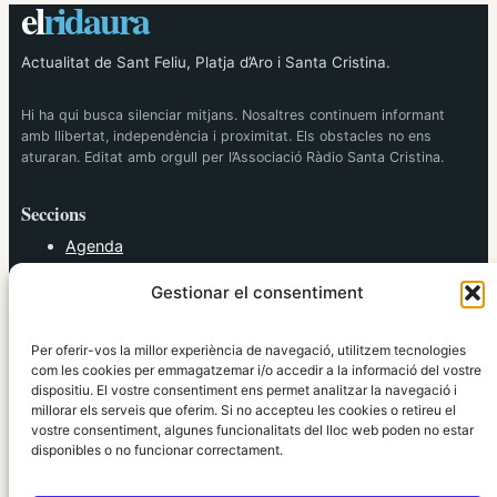
el
ridaura
Actualitat de Sant Feliu, Platja d’Aro i Santa Cristina.
Hi ha qui busca silenciar mitjans. Nosaltres continuem informant
amb llibertat, independència i proximitat. Els obstacles no ens
aturaran. Editat amb orgull per l’Associació Ràdio Santa Cristina.
Seccions
Agenda
Cultura
Gestionar el consentiment
Diversos
Esports
Política
Per oferir-vos la millor experiència de navegació, utilitzem tecnologies
Societat
com les cookies per emmagatzemar i/o accedir a la informació del vostre
dispositiu. El vostre consentiment ens permet analitzar la navegació i
Tendències
millorar els serveis que oferim. Si no accepteu les cookies o retireu el
vostre consentiment, algunes funcionalitats del lloc web poden no estar
elRidaura.com
disponibles o no funcionar correctament.
Avís legal